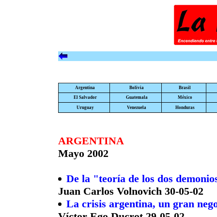
Argentina
Bolivia
Brasil
El Salvador
Guatemala
México
Uruguay
Venezuela
Honduras
ARGENTINA
Mayo 2002
De la "teoría de los dos demonio
Juan Carlos Volnovich 30-05-02
La crisis argentina, un gran neg
Víctor Ego Ducrot 29-05-02