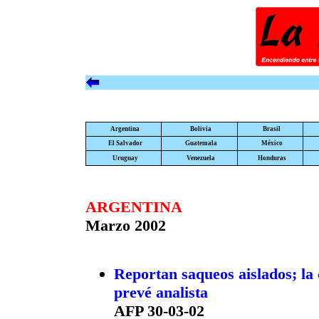
Argentina
Bolivia
Brasil
El Salvador
Guatemala
México
Uruguay
Venezuela
Honduras
ARGENTINA
Marzo 2002
Reportan saqueos aislados; la c
prevé analista
AFP 30-03-02