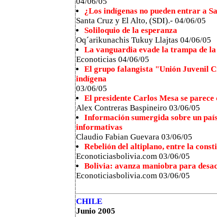
04/06/05
¿Los indígenas no pueden entrar a S
Santa Cruz y El Alto, (SDI).- 04/06/05
Soliloquio de la esperanza
Oq´arikunachis Tukuy Llajtas 04/06/05
La vanguardia evade la trampa de la
Econoticias 04/06/05
El grupo falangista "Unión Juvenil C
indígena
03/06/05
El presidente Carlos Mesa se parece
Alex Contreras Baspineiro 03/06/05
Información sumergida sobre un país e
informativas
Claudio Fabian Guevara 03/06/05
Rebelión del altiplano, entre la const
Econoticiasbolivia.com 03/06/05
Bolivia: avanza maniobra para desac
Econoticiasbolivia.com 03/06/05
CHILE
Junio 2005