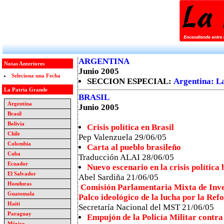
ARGENTINA
Notas Anteriores
Junio 2005
Seleciona una Fecha
SECCION ESPECIAL:
Argentina: La
La Patria Grande
BRASIL
Argentina
Junio 2005
Brasil
Bolivia
Crisis política en Brasil
Chile
Pep Valenzuela 29/06/05
Colombia
Carta al pueblo brasileño
Cuba
Traducción ALAI
28/06/05
Ecuador
Nuevo escenario en la crisis política 
El Salvador
Abel Sardiña 21/06/05
Honduras
Comisión Parlamentaria Mixta de Inve
Guatemala
Palco ideológico de la lucha por la Re
Haiti
Secretaría Nacional del MST 21/06/05
Paraguay
Empujón de la Policía Militar contra
México