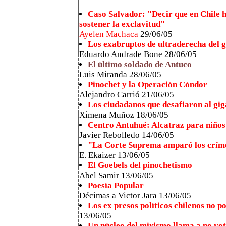
Caso Salvador: "Decir que en Chile 
sostener la exclavitud"
Ayelen Machaca
29/06/05
Los exabruptos de ultraderecha del 
Eduardo Andrade Bone 28/06/05
El último soldado de Antuco
Luis Miranda 28/06/05
Pinochet y la Operación Cóndor
Alejandro Carrió 21/06/05
Los ciudadanos que desafiaron al gig
Ximena Muñoz 18/06/05
Centro Antuhué: Alcatraz para niños
Javier Rebolledo 14/06/05
"La Corte Suprema amparó los críme
E. Ekaizer 13/06/05
El Goebels del pinochetismo
Abel Samir 13/06/05
Poesía Popular
Décimas a Victor Jara 13/06/05
Los ex presos políticos chilenos no p
13/06/05
Un núcleo del mirismo llama a no vota