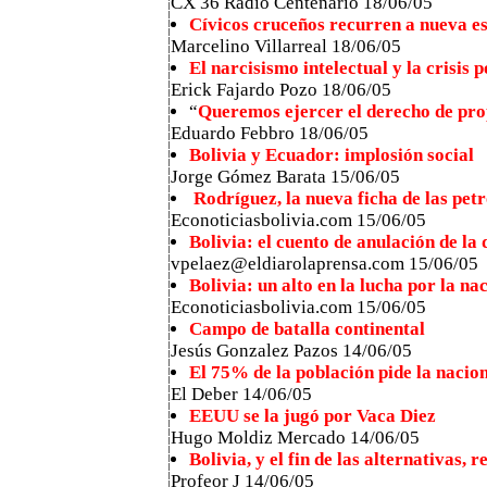
CX 36 Radio Centenario 18/06/05
Cívicos cruceños recurren a nueva e
Marcelino Villarreal 18/06/05
El narcisismo intelectual y la crisis p
Erick Fajardo Pozo 18/06/05
“
Queremos ejercer el derecho de pr
Eduardo Febbro 18/06/05
Bolivia y Ecuador: implosión social
Jorge Gómez Barata 15/06/05
Rodríguez, la nueva ficha de las petr
Econoticiasbolivia.com 15/06/05
Bolivia: el cuento de anulación de la
vpelaez@eldiarolaprensa.com 15/06/05
Bolivia: un alto en la lucha por la na
Econoticiasbolivia.com 15/06/05
Campo de batalla continental
Jesús Gonzalez Pazos 14/06/05
El 75% de la población pide la nacio
El Deber 14/06/05
EEUU se la jugó por Vaca Diez
Hugo Moldiz Mercado 14/06/05
Bolivia, y el fin de las alternativas,
Profeor J 14/06/05