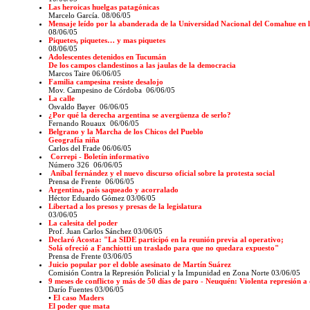
Las heroicas huelgas patagónicas
Marcelo García. 08/06/05
Mensaje leído por la abanderada de la Universidad Nacional del Comahue en 
08/06/05
Piquetes, piquetes… y mas piquetes
08/06/05
Adolescentes detenidos en Tucumán
De los campos clandestinos a las jaulas de la democracia
Marcos Taire 06/06/05
Familia campesina resiste desalojo
Mov. Campesino de Córdoba
06/06/05
La calle
Osvaldo Bayer 06/06/05
¿Por qué la derecha argentina se avergüenza de serlo?
Fernando Rouaux 06/06/05
Belgrano y la Marcha de los Chicos del Pueblo
Geografía niña
Carlos del Frade 06/06/05
Correpi - Boletín informativo
Número 326
06/06/05
Aníbal fernández y el nuevo discurso oficial sobre la protesta social
Prensa de Frente
06/06/05
Argentina, país saqueado y acorralado
Héctor Eduardo Gómez 03/06/05
Libertad a los presos y presas de la legislatura
03/06/05
La calesita del poder
Prof. Juan Carlos Sánchez 03/06/05
Declaró Acosta: "La SIDE participó en la reunión previa al operativo;
Solá ofreció a Fanchiotti un traslado para que no quedara expuesto"
Prensa de Frente 03/06/05
Juicio popular por el doble asesinato de Martín Suárez
Comisión Contra la Represión Policial y la Impunidad en Zona Norte 03/06/05
9 meses de conflicto y más de 50 días de paro
-
Neuquén: Violenta represión a 
Darío Fuentes 03/06/05
•
El caso Maders
El poder que mata