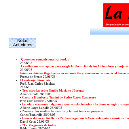
Queremos contarle nuestra verdad
29/06/05
Le solicitamos su apoyo para exigir la liberación de los 15 hombres y mujeres
29/06/05
Intentan detener ilegalmente en su domicilio y amenazan de muerte al hermano 
Prensa de Frente
29/06/05
El embrujo Kisnerista
Prof. Juan Carlos Sánchez
28/06/05
•
Tres miradas sobre Emilio Mariano Jáuregui
Américo Soto
28/06/05
•
Carta a Humberto Tumini de Pedro Cazes Camarero
28/06/05
Pedro Cazes Camarero
•
Estado y economía: algunos aspectos relacionados a la biotecnología transgén
Alberto Jorge Lapolla
28/06/05
•
Zamora: los medios, la mentira y la traición a un proyecto
Carlos Tinnirello
28/06/05
•
Graves dudas en Astilleros Río Santiago donde Venezuela quiere construir b
David Cejas
28/06/05
•
"La Vergüenza de todos
Pablo Llonto
28/06/05