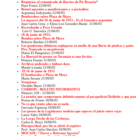
Respuesta al comunicado de Barrios de Pie Rosario
*
Pepe Frutos 22/06/05
Brutal agresión a manifestantes y a periodista
Argentina Indymedia 22/06/05
Bombardeos sobre Plaza de Mayo
La masacre del 16 de junio de 1955 - Es el Guernica argentino
Juan Carlos Cena y Elena Luz González Bazán 21/06/05
Recordando a Paco Urondo
Luis O. Saavedra 21/06/05
16 de junio de 1955:
Bombas sobre Plaza de Mayo
Roberto Bardini 21/06/05
Los gendarmes debieron replegarse en medio de una lluvia de piedras y palos
Pico Truncado es un polvorín
Diario El Patagónico 21/06/05
La libertad de prensa en Tucumán es una ficción
Primera Fuente 21/06/05
Archivos policiales y hábeas data
Martín Lozada 21/06/05
El 16 de junio de 1955
El bombardeo a Plaza de Mayo
María Seoane 21/06/05
Vergüenza
Osvaldo Bayer 21/06/05
CORREPI - BOLETIN INFORMATIVO
Número 328 - 21/06/05
La prueba que compromete definitivamente al parapolicial Robledo y que pasó p
Prensa de Frente 18/06/05
No es que veinte años no es nada
Gervasio Espinosa 18/06/05
Los presos de la Legislatura tendrán que esperar el juicio entre rejas
Laura Vales 18/06/05
La Larga Noche de las Corbatas.
Carlos A. Bozzi 18/06/05
Discapacidad: por fin se abrió el registro
Prof. Juan Carlos Sánchez 18/06/05
MOCASE: “Tierra y Reforma Agraria”