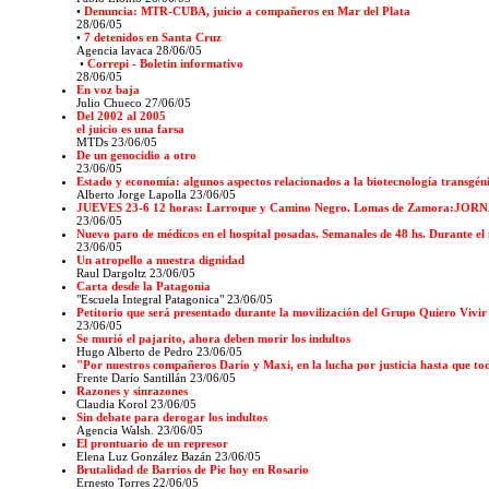
•
Denuncia: MTR-CUBA, juicio a compañeros en Mar del Plata
28/06/05
•
7 detenidos en Santa Cruz
Agencia lavaca
28/06/05
•
Correpi - Boletin informativo
28/06/05
En voz baja
Julio Chueco 27/06/05
Del 2002 al 2005
el juicio es una farsa
MTDs 23/06/05
De un genocidio a otro
23/06/05
Estado y economía: algunos aspectos relacionados a la biotecnología transgénic
Alberto Jorge Lapolla 23/06/05
JUEVES 23-6 12 horas: Larroque y Camino Negro. Lomas de Zamora:JO
23/06/05
Nuevo paro de médicos en el hospital posadas. Semanales de 48 hs. Durante el 
23/06/05
Un atropello a nuestra dignidad
Raul Dargoltz 23/06/05
Carta desde la Patagonia
"Escuela Integral Patagonica" 23/06/05
Petitorio que será presentado durante la movilización del Grupo Quiero Vivi
23/06/05
Se murió el pajarito, ahora deben morir los indultos
Hugo Alberto de Pedro 23/06/05
"Por nuestros compañeros Darío y Maxi, en la lucha por justicia hasta que to
Frente Darío Santillán 23/06/05
Razones y sinrazones
Claudia Korol 23/06/05
Sin debate para derogar los indultos
Agencia Walsh. 23/06/05
El prontuario de un represor
Elena Luz González Bazán 23/06/05
Brutalidad de Barrios de Pie hoy en Rosario
Ernesto Torres 22/06/05