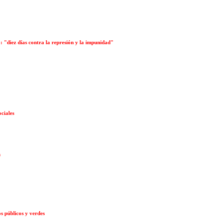
: "diez días contra la represión y la impunidad"
ociales
n
s públicos y verdes