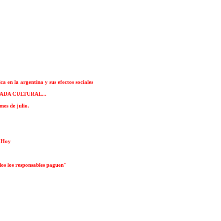
a en la argentina y sus efectos sociales
RNADA CULTURAL...
mes de julio.
r Hoy
dos los responsables paguen"