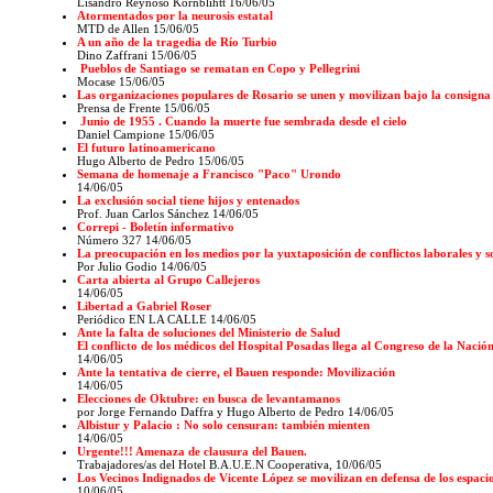
Lisandro Reynoso Kornblihtt 16/06/05
Atormentados por la neurosis estatal
MTD de Allen 15/06/05
A un año de la tragedia de Río Turbio
Dino Zaffrani 15/06/05
Pueblos de Santiago se rematan en Copo y Pellegrini
Mocase 15/06/05
Las organizaciones populares de Rosario se unen y movilizan bajo la consigna 
Prensa de Frente 15/06/05
Junio de 1955 . Cuando la muerte fue sembrada desde el cielo
Daniel Campione 15/06/05
El futuro latinoamericano
Hugo Alberto de Pedro
15/06/05
Semana de homenaje a Francisco "Paco" Urondo
14/06/05
La exclusión social tiene hijos y entenados
Prof. Juan Carlos Sánchez 14/06/05
Correpi - Boletín informativo
Número 327 14/06/05
La preocupación en los medios por la yuxtaposición de conflictos laborales y s
Por Julio Godio 14/06/05
Carta abierta al Grupo Callejeros
14/06/05
Libertad a Gabriel Roser
Periódico EN LA CALLE 14/06/05
Ante la falta de soluciones del Ministerio de Salud
El conflicto de los médicos del Hospital Posadas llega al Congreso de la Nació
14/06/05
Ante la tentativa de cierre, el Bauen responde: Movilización
14/06/05
Elecciones de Oktubre: en busca de levantamanos
por Jorge Fernando Daffra y Hugo Alberto de Pedro 14/06/05
Albistur y Palacio : No solo censuran: también mienten
14/06/05
Urgente!!! Amenaza de clausura del Bauen.
Trabajadores/as del Hotel B.A.U.E.N Cooperativa, 10/06/05
Los Vecinos Indignados de Vicente López se movilizan en defensa de los espacio
10/06/05