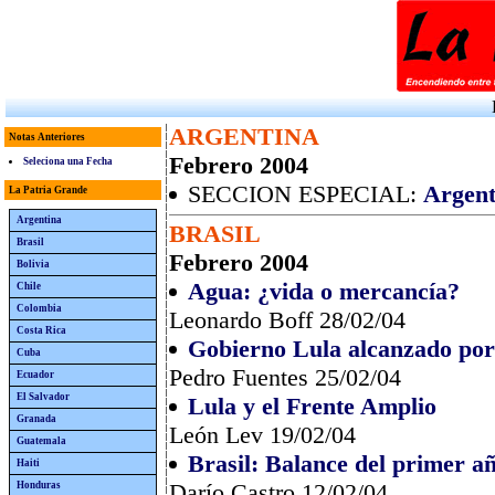
ARGENTINA
Notas Anteriores
Febrero 2004
Seleciona una Fecha
SECCION ESPECIAL:
Argent
La Patria Grande
Argentina
BRASIL
Brasil
Febrero 2004
Bolivia
Agua: ¿vida o mercancía?
Chile
Colombia
Leonardo Boff 28/02/04
Costa Rica
Gobierno Lula alcanzado por
Cuba
Pedro Fuentes 25/02/04
Ecuador
El Salvador
Lula y el Frente Amplio
Granada
León Lev 19/02/04
Guatemala
Brasil: Balance del primer a
Haiti
Darío Castro 12/02/04
Honduras