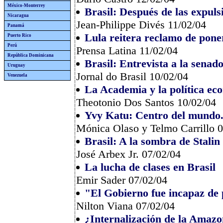
México-Monterrey
Brasil: Después de las expuls
Nicaragua
Jean-Philippe Divés 11/02/04
Panamá
Lula reitera reclamo de pone
Puerto Rico
Perú
Prensa Latina 11/02/04
República Dominicana
Brasil: Entrevista a la senad
Uruguay
Jornal do Brasil 10/02/04
Venezuela
La Academia y la política ec
Theotonio Dos Santos 10/02/04
Yvy Katu: Centro del mundo. 
Mónica Olaso y Telmo Carrillo 
Brasil: A la sombra de Stalin
José Arbex Jr. 07/02/04
La lucha de clases en Brasil
Emir Sader 07/02/04
"El Gobierno fue incapaz de 
Nilton Viana 07/02/04
¿Internalización de la Amazo