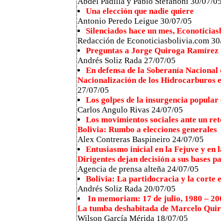
Abdel Padilla y Pablo Stefanoni 30/07/0
Una elección que nadie quiere
Antonio Peredo Leigue 30/07/05
Silenciados hace un mes, Econoticias
Redacción de Econoticiasbolivia.com 30
Preguntas a Jorge Quiroga Ramírez
Andrés Soliz Rada 27/07/05
En defensa de la Soberanía Nacional 
Nacionalización de los Hidrocarburos e
27/07/05
Los golpes de la insurgencia popular 
Carlos Angulo Rivas 24/07/05
Los movimientos sociales ante un ret
Bolivia: Rumbo a elecciones generales
Alex Contreras Baspineiro 24/07/05
Entusiasmo inicial en la Fejuve y en
Dirigentes dejan decisión a sus bases p
Agencia de prensa alteña 24/07/05
Bolivia: La partidocracia y la corte 
Andrés Soliz Rada 20/07/05
In memoriam: 17 de julio, 1980 – 20
La tumba deshabitada de Marcelo Qui
Wilson García Mérida 18/07/05