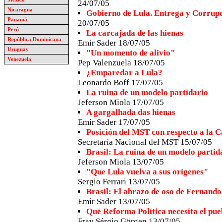
24/07/05
Nicaragua
Gobierno de Lula. Entrega y Corrup
Panamá
20/07/05
Perú
La carcajada de las hienas
República Dominicana
Emir Sader 18/07/05
Uruguay
"Un momento de alivio"
Venezuela
Pep Valenzuela 18/07/05
¿Emparedar a Lula?
Leonardo Boff 17/07/05
La ruina de un modelo partidario
Jeferson Miola 17/07/05
A gargalhada das hienas
Emir Sader 17/07/05
Posición del MST con respecto a la C
Secretaría Nacional del MST 15/07/05
Brasil: La ruina de un modelo partid
Jeferson Miola 13/07/05
"Que Lula vuelva a sus orígenes"
Sergio Ferrari 13/07/05
Brasil: El abrazo de oso de Fernand
Emir Sader 13/07/05
Qué Reforma Política necesita el pue
Fray Sérgio Görgen 13/07/05