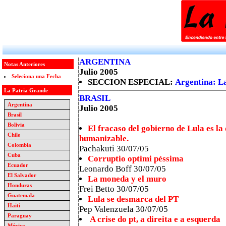
ARGENTINA
Notas Anteriores
Julio 2005
Seleciona una Fecha
SECCION ESPECIAL:
Argentina: La
La Patria Grande
BRASIL
Argentina
Julio 2005
Brasil
Bolivia
El fracaso del gobierno de Lula es la
Chile
humanizable.
Colombia
Pachakuti 30/07/05
Cuba
Corruptio optimi péssima
Ecuador
Leonardo Boff 30/07/05
El Salvador
La moneda y el muro
Honduras
Frei Betto 30/07/05
Guatemala
Lula se desmarca del PT
Haiti
Pep Valenzuela 30/07/05
Paraguay
A crise do pt, a direita e a esquerda
México