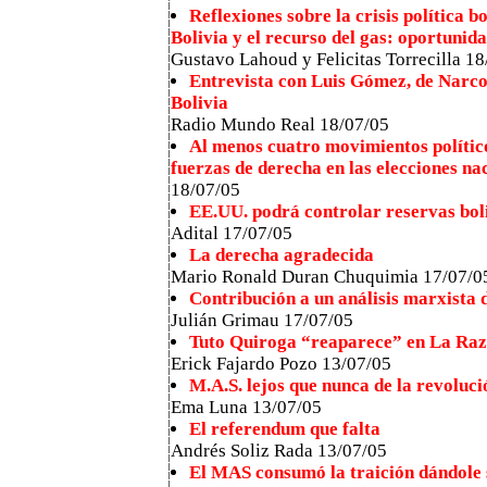
Reflexiones sobre la crisis política b
Bolivia y el recurso del gas: oportunida
Gustavo Lahoud y Felicitas Torrecilla 1
Entrevista con Luis Gómez, de Narc
Bolivia
Radio Mundo Real 18/07/05
Al menos cuatro movimientos político
fuerzas de derecha en las elecciones na
18/07/05
EE.UU. podrá controlar reservas bol
Adital 17/07/05
La derecha agradecida
Mario Ronald Duran Chuquimia 17/07/0
Contribución a un análisis marxista d
Julián Grimau 17/07/05
Tuto Quiroga “reaparece” en La R
Erick Fajardo Pozo 13/07/05
M.A.S. lejos que nunca de la revoluc
Ema Luna 13/07/05
El referendum que falta
Andrés Soliz Rada 13/07/05
El MAS consumó la traición dándole 