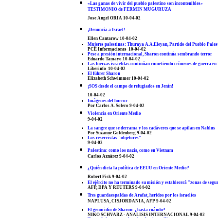
«Las ganas de vivir del pueblo palestino son incontenibles»
TESTIMONIO de FERMIN MUGURUZA
Jose Angel ORIA 10-04-02
¡Denuncia a Israel!
Ellen Cantarow 10-04-02
Mujeres palestinas: Thuraya A.A.Eleyan, Partido del Pueblo Pales
PCE Informaciones 10-04-02
Pese a presión internacional, Sharon continúa sembrando terror
Eduardo Tamayo 10-04-02
Las fuerzas israelitas continúan cometiendo crímenes de guerra en
Liberinfo 10-04-02
El führer Sharon
Elizabeth Schwimmer 10-04-02
¡SOS desde el campo de refugiados en Jenín!
10-04-02
Imágenes del horror
Por Carlos A. Solero 9-04-02
Violencia en Oriente Medio
9-04-02
La sangre que se derrama y los cadáveres que se apilan en Nablus
Por Suzanne Goldenberg 9-04-02
Los reservistas "objetores"
9-04-02
Palestina: como los nazis, como en Vietnam
Carlos Aznárez 9-04-02
¿Quién dicta la política de EEUU en Oriente Medio?
Robert Fisk 9-04-02
El ejército no ha terminado su misión y establecerá "zonas de seg
AFP, DPA Y REUTERS 9-04-02
Tres guardaespaldas de Arafat, heridos por los israelíes
NAPLUSA, CISJORDANIA, AFP 9-04-02
El genocidio de Sharon: ¿hasta cuándo?
NIKO SCHVARZ - ANALISIS INTERNACIONAL 9-04-02