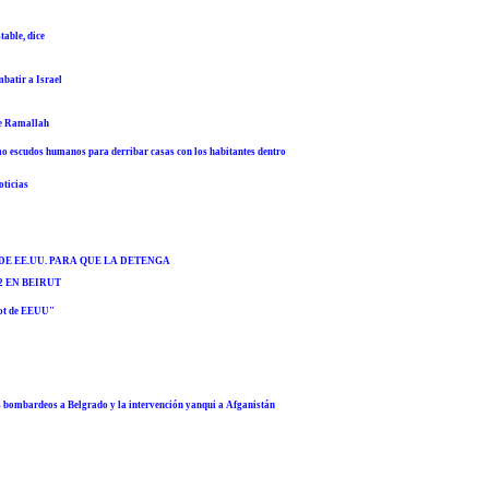
table, dice
batir a Israel
de Ramallah
como escudos humanos para derribar casas con los habitantes dentro
oticias
DE EE.UU. PARA QUE LA DETENGA
2 EN BEIRUT
lot de EEUU"
os bombardeos a Belgrado y la intervención yanqui a Afganistán