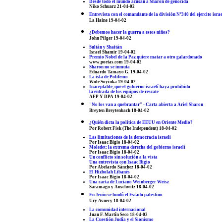
Desde todo el mundo acusan a Sharon de genocida
Niko Schuarz 21-04-02
Entrevista con el comandante de la división Nº340 del ejercito isra
La Haine 19-04-02
¿Debemos hacer la guerra a estos niños?
John Pilger 19-04-02
Sultán y Shaitán
Israel Shamir 19-04-02
Premio Nobel de la Paz quiere matar a otro galardonado
www.poetas.com 19-04-02
Sharon no se inmuta
Eduardo Tamayo G. 19-04-02
La isla de Polifemo
Wole Soyinka 19-04-02
Inaceptable, que el gobierno israelí haya prohibido
la entrada de los equipos de rescate
AFP Y DPA 19-04-02
"No los van a quebrantar" - Carta abierta a Ariel Sharon
Breyten Breytenbach 18-04-02
¿Quién dicta la política de EEUU en Oriente Medio?
Por Robert Fisk (The Independent) 18-04-02
Las limitaciones de la democracia israelí
Por Isaac Bigio 18-04-02
Moledet: la extrema derecha del gobierno israelí
Por Isaac Bigio 18-04-02
Un conflicto sin solución a la vista
Una entrevista con Isaac Bigio
Por Abelardo Sánchez 18-04-02
El Hizbolah Libanés
Por Isaac Bigio 18-04-02
Una carta de Luciano Weinberger Weisz
Saramago y Auschwitz 18-04-02
En Jenin se fundó el Estado palestino
Ury Avnery 18-04-02
La comunidad internacional
Juan F. Martín Seco 18-04-02
La Cuestión Judía y el Sionismo