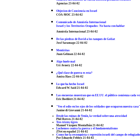
Agencias 23-04-02
Objecion de Conciencia en Israel
COA-MOC 23-04-02
Comunicado de Amnistía Internacional
Israel y los Territorios Ocupados: No basta con hablar
Amnistía Internacional 23-04-02
De las piedras de David a los tanques de Goliat
José Saramago 22-04-02
Mentiritas
Juan Gelman 22-04-02
Algo huele mal
Uri Avnery 22-04-02
¿Qué clase de guerra es esta?
Amira Hass 22-04-02
Lo que ha hecho Israel
Edward W. Said 21-04-02
Las encuestas muestran que en EE.UU. el público comienza cada vez m
Eric Boehlert 21-04-02
"Veo el odio en los ojos de los soldados que ocuparon nuestra casa
Janine di Giovanni 21-04-02
Desde las ruinas de Yenín, la verdad sobre una atrocidad
Phil Reeves 21-04-02
Tres tristes tigres
Manuel Vázquez Montalbán 21-04-02
Luchemos contra la guerra y el fundamentalismo
ZNet en español 21-04-02
Como fue la reconquista y represión israeli del campo de refugiado
Por Eduardo Febbro 21-04-02