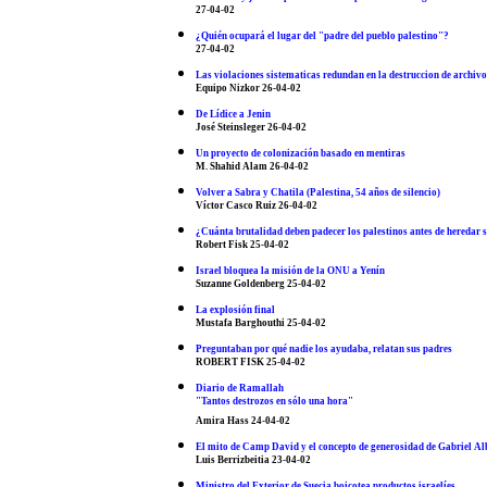
27-04-02
¿Quién ocupará el lugar del "padre del pueblo palestino"?
27-04-02
Las violaciones sistematicas redundan en la destruccion de archivo
Equipo Nizkor 26-04-02
De Lídice a Jenin
José Steinsleger 26-04-02
Un proyecto de colonización basado en mentiras
M. Shahid Alam 26-04-02
Volver a Sabra y Chatila (Palestina, 54 años de silencio)
Víctor Casco Ruiz 26-04-02
¿Cuánta brutalidad deben padecer los palestinos antes de heredar 
Robert Fisk 25-04-02
Israel bloquea la misión de la ONU a Yenín
Suzanne Goldenberg 25-04-02
La explosión final
Mustafa Barghouthi 25-04-02
Preguntaban por qué nadie los ayudaba, relatan sus padres
ROBERT FISK 25-04-02
Diario de Ramallah
"Tantos destrozos en sólo una hora"
Amira Hass 24-04-02
El mito de Camp David y el concepto de generosidad de Gabriel Al
Luis Berrizbeitia 23-04-02
Ministro del Exterior de Suecia boicotea productos israelíes