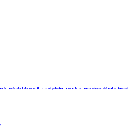
ás a ver los dos lados del conflicto israelí-palestino – a pesar de los intensos esfuerzos de la columnistocraci
"
s