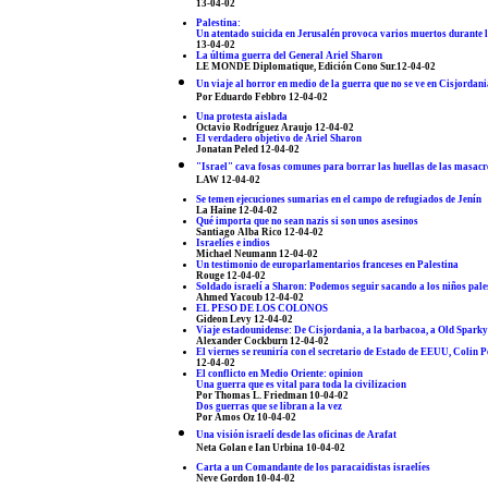
13-04-02
Palestina:
Un atentado suicida en Jerusalén provoca varios muertos durante l
13-04-02
La última guerra del General Ariel Sharon
LE MONDE Diplomatique, Edición Cono Sur.12-04-02
Un viaje al horror en medio de la guerra que no se ve en Cisjordani
Por Eduardo Febbro 12-04-02
Una protesta aislada
Octavio Rodríguez Araujo 12-04-02
El verdadero objetivo de Ariel Sharon
Jonatan Peled 12-04-02
"Israel" cava fosas comunes para borrar las huellas de las masacr
LAW 12-04-02
Se temen ejecuciones sumarias en el campo de refugiados de Jenín
La Haine 12-04-02
Qué importa que no sean nazis si son unos asesinos
Santiago Alba Rico 12-04-02
Israelíes e indios
Michael Neumann 12-04-02
Un testimonio de europarlamentarios franceses en Palestina
Rouge 12-04-02
Soldado israelí a Sharon: Podemos seguir sacando a los niños pales
Ahmed Yacoub 12-04-02
EL PESO DE LOS COLONOS
Gideon Levy 12-04-02
Viaje estadounidense: De Cisjordania, a la barbacoa, a Old Sparky
Alexander Cockburn 12-04-02
El viernes se reuniría con el secretario de Estado de EEUU, Colin 
12-04-02
El conflicto en Medio Oriente: opinion
Una guerra que es vital para toda la civilizacion
Por Thomas L. Friedman 10-04-02
Dos guerras que se libran a la vez
Por Amos Oz 10-04-02
Una visión israelí desde las oficinas de Arafat
Neta Golan e Ian Urbina 10-04-02
Carta a un Comandante de los paracaidistas israelíes
Neve Gordon 10-04-02