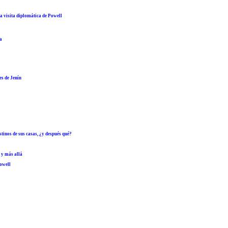
a visita diplomática de Powell
a
es de Jenín
tinos de sus casas, ¿y después qué?
 y más allá
Powell