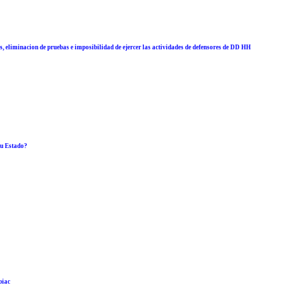
s, eliminacion de pruebas e imposibilidad de ejercer las actividades de defensores de DD HH
su Estado?
biac