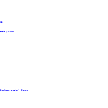
tino
 Yenín y Nablus
uridad determinadas": Sharon