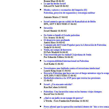
Ronen Man 18-04-02
Lo que ha hecho Israel
Edward W. Said 18-04-02
Modos, valores y escenarios del Imperio (II)
Palestina, proyecto de expansión y estrategia militar
Antonio Maira 17-04-02
Israel anuncia que no saldrá de Ramallah ni de Belén
DPA, AFP Y REUTERS 17-04-02
Invasión
Israel Shamir 16-04-02
En Jenin se fundó el Estado palestino
Ury Avnery 16-04-02
El desprecio más profundo
Amira Hass 16-04-02
Comunicado del Frente Popular para la Liberación de Palestina
Nodo50 16-04-02
Yenín, un campo de horrores
El País Madrid 16-04-02
Una recorrida por la ciudad Cisjordana de Jenin
Por Eduardo Febbro 16-04-02
La responsabilidad internacional en Palestina
Axel Kahn 15-04-02
Necesitamos una Intifada contra el terrorismo intelectual
Laurie King-Irani 15-04-02
Descarta Palestina que haya un cese al fuego mientras siga la ocupa
AFP, DPA Y REUTERS 15-04-02
Hezbollah exhorta a la ANP para que resista las presiones
15-04-02
Israel- ¿Un atacante suicida?
Ran HaCohen 14-04-02
Palestina: Una incursión como en los buenos viejos tiempos
David Vest 14-04-02
¿Qué es un judío en un tanque de guerra?
x Werda - Foro Fundación Palestina 14-04-02
Peres afirmó que la operación concluirá dentro de "dos o tres sem