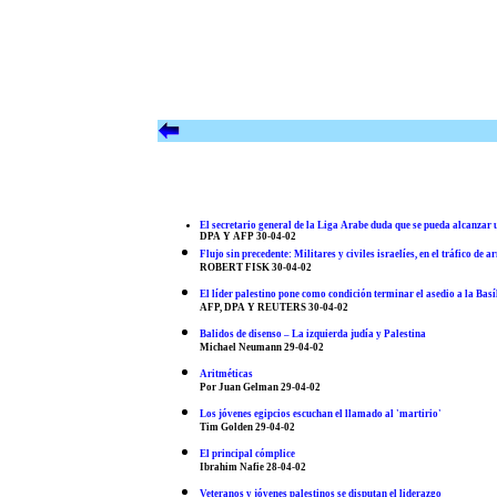
El secretario general de la Liga Arabe duda que se pueda alcanzar 
DPA Y AFP 30-04-02
Flujo sin precedente: Militares y civiles israelíes, en el tráfico de
ROBERT FISK 30-04-02
El líder palestino pone como condición terminar el asedio a la Basí
AFP, DPA Y REUTERS 30-04-02
Balidos de disenso – La izquierda judía y Palestina
Michael Neumann 29-04-02
Aritméticas
Por Juan Gelman 29-04-02
Los jóvenes egipcios escuchan el llamado al 'martirio'
Tim Golden 29-04-02
El principal cómplice
Ibrahim Nafie 28-04-02
Veteranos y jóvenes palestinos se disputan el liderazgo