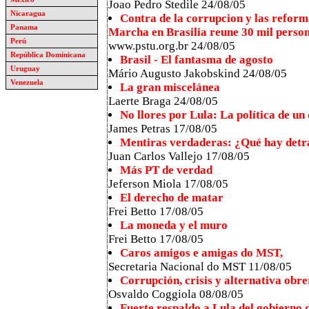
Joao Pedro Stedile 24/08/05
Nicaragua
Contra de la corrupcion y las reform
Panama
Marcha en Brasilia reune 30 mil perso
Perú
www.pstu.org.br 24/08/05
República Dominicana
Brasil - El fantasma de agosto
Uruguay
Mário Augusto Jakobskind 24/08/05
Venezuela
La gran miscelánea
Laerte Braga 24/08/05
No llores por Lula: La política de u
James Petras 17/08/05
Mentiras verdaderas: ¿Qué hay detrá
Juan Carlos Vallejo 17/08/05
Más PT de verdad
Jeferson Miola 17/08/05
El derecho de matar
Frei Betto 17/08/05
La moneda y el muro
Frei Betto 17/08/05
Caros amigos e amigas do MST,
Secretaria Nacional do MST 11/08/05
Corrupción, crisis y alternativa obr
Osvaldo Coggiola 08/08/05
Fuerte respaldo a Lula del gobierno 