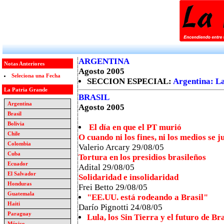
ARGENTINA
Notas Anteriores
Agosto 2005
Seleciona una Fecha
SECCION ESPECIAL:
Argentina: La
La Patria Grande
BRASIL
Argentina
Agosto 2005
Brasil
Bolivia
El día en que el PT murió
Chile
O cuando ni los fines, ni los medios se j
Colombia
Valerio Arcary 29/08/05
Cuba
Tortura en los presidios brasileños
Ecuador
Adital 29/08/05
El Salvador
Solidaridad e insolidaridad
Honduras
Frei Betto 29/08/05
Guatemala
"EE.UU. está rodeando a Brasil"
Haiti
Darío Pignotti 24/08/05
Paraguay
Lula, los Sin Tierra y el futuro de Bra
México