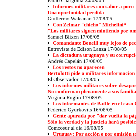
Pablo Chargoñia 24/08/05
Informes militares con sabor a poco
Una oportunidad perdida
Guillermo Waksman 17/08/05
Con Zelmar "chicho" Michelini*
"Los militares siguen mintiendo por o
Samuel Blixen 17/08/05
Comandante Bonelli muy lejos de pe
Entrevista de Edison Lanza 17/08/05
La dictadura uruguaya y su corrupci
Andrés Capelán 17/08/05
Los restos no aparecen
Bertolotti pide a militares información
El Observador 17/08/05
Los informes militares sobre desapa
No conforman plenamente a sus famili
Virginia Ruglio 17/08/05
Los informantes de Batlle en el caso
Federico Gyurkovits 16/08/05
Gente apurada por "dar vuelta la pá
Sólo la verdad y la justicia hará posibl
Comcosur al día 16/08/05
Uruguay: Por acción o por omisión t