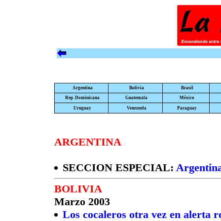
Argentina
Bolivia
Brasil
Rep. Dominicana
Guatemala
México
Uruguay
Venezuela
Paraguay
ARGENTINA
SECCION ESPECIAL:
Argentina
BOLIVIA
Marzo 2003
Los cocaleros otra vez en alerta r