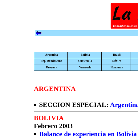
Argentina
Bolivia
Brasil
Rep. Dominicana
Guatemala
México
Uruguay
Venezuela
Honduras
ARGENTINA
SECCION ESPECIAL:
Argentina
BOLIVIA
Febrero 2003
Balance de experiencia en Bolivia