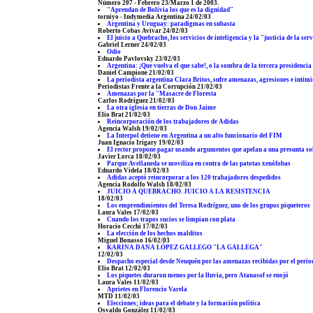
Número 207 - Febrero 23/Marzo 1 de 2003.
"Aprendan de Bolivia los que es la dignidad"
torniyo - Indymedia Argentina 24/02/03
Argentina y Uruguay: paradigmas en subasta
Roberto Cobas Avivar 24/02/03
El juicio a Quebracho, los servicios de inteligencia y la "justicia de la serv
Gabriel Lerner 24/02/03
Odio
Eduardo Pavlovsky 23/02/03
Argentina: ¡Que vuelva el que sabe!, o la sombra de la tercera presidencia
Daniel Campione 21/02/03
La periodista argentina Clara Britos, sufre amenazas, agresiones e intimi
Periodistas Frente a la Corrupción 21/02/03
Amenazas por la "Masacre de Floresta
Carlos Rodríguez 21/02/03
La otra iglesia en tierras de Don Jaime
Elio Brat 21/02/03
Reincorporación de los trabajadores de Adidas
Agencia Walsh 19/02/03
La Interpol detiene en Argentina a un alto funcionario del FIM
Juan Ignacio Irigary 19/02/03
El rector propone pagar usando argumentos que apelan a una presunta so
Javier Lorca 18/02/03
Parque Avellaneda se moviliza en contra de las patotas xenófobas
Eduardo Videla 18/02/03
Adidas aceptó reincorporar a los 120 trabajadores despedidos
Agencia Rodolfo Walsh 18/02/03
JUICIO A QUEBRACHO. JUICIO A LA RESISTENCIA
18/02/03
Los emprendimientos del Teresa Rodríguez, uno de los grupos piqueteros
Laura Vales 17/02/03
Cuando los trapos sucios se limpian con plata
Horacio Cecchi 17/02/03
La elección de los hechos malditos
Miguel Bonasso 16/02/03
KARINA DANA LÓPEZ GALLEGO "LA GALLEGA"
12/02/03
Despacho especial desde Neuquén por las amenazas recibidas por el peri
Elio Brat 12/02/03
Los piquetes duraron menos por la lluvia, pero Atanasof se enojó
Laura Vales 11/02/03
Aprietes en Florencio Varela
MTD 11/02/03
Elecciones; ideas para el debate y la formación política
Osvaldo González 11/02/03