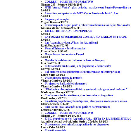
CORREPI - BOLETIN INFORMATIVO
Número 205 - Febrero 8/15 de 2003
MTD "Anibal Verón"- plan de lucha: masivo corte Puente Pueyrredón tras
9/02/03
Agresión a compañeros del MTD Oscar Barrios de José C. Paz
9/02/03
La gesta y el complot
Miguel Bonasso 9/02/03
El municipio de Esquel podría retirar su adhesión a las Leyes Nacionales
Gustavo Manuel Macayo 9/02/03
TALLER DE EDUCACION POPULAR
8/02/03
LA FOGATA SE SOLIDARIZA CON EL CRO. CARLOS del FRADE
8/02/03
Las Asambleas viven. ¡Vivan las Asambleas!
Raúl Abraham 8/02/03
Yeneral Brinzoni y los dinosaurios
Ernesto López 8/02/03
Mapuches reclaman desde Esquel
8/02/03
Marcha de militantes cristianos de base en Neuquén
Elio Brat 7/02/03
El historiador sin historia, o de piqueteros y delincuentes
Correpi 6/02/03
Por primera vez los piqueteros se reunieron con el sector privado
Laura Vales 5/02/03
Una piquetera cuenta la reunión
Victoria Ginzberg 5/02/03
Un ejecutivo habla de los piqueteros
Victoria Ginzberg 5/02/03
"El objetivo ideológico es dividir y confundir a la gente en el reclamo"
Washington Uranga 5/02/03
Conflictos entre los sin tierra y las forestales en Argentina
Reed Lindsay 5/02/03
En octubre, la pobreza y la indigencia, alcanzaron niveles nunca vistos
Claudo Scaletta 5/02/03
Luis Palau, un aliado más de la política norteamericana
Leandro Andrini 5/02/03
CORREPI - BOLETIN INFORMATIVO
Número 204 - Febrero 2/8 de 2003
57,5% de pobres hoy en Argentina: Ud.... ¿ESTÁ EN LA ESTADÍS
Asamblea Vecinal de Scalabrini Ortiz y Córdoba 3/02/03
Una encuesta determina la aceptación de los piqueteros
Laura Vales 3/02/03
El partido partido