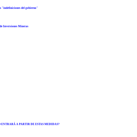
 "indefiniciones del gobierno"
 de Inversiones Mineras
TICA O ENTRARÁ A PARTIR DE ESTAS MEDIDAS?