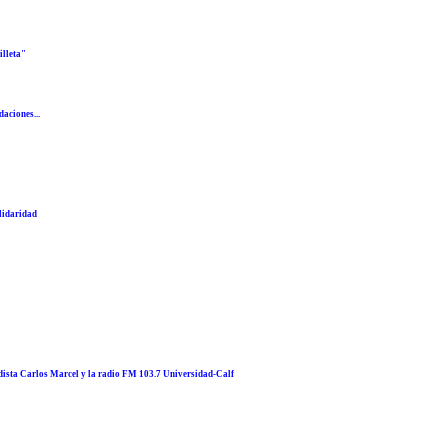
illeta"
daciones...
lidaridad
odista Carlos Marcel y la radio FM 103.7 Universidad-Calf