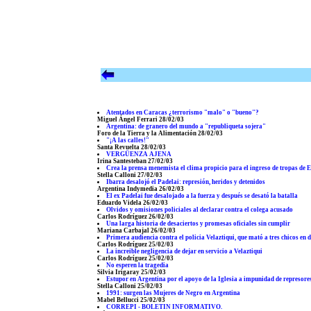
Atentados en Caracas ¿terrorismo "malo" o "bueno"?
Miguel Ángel Ferrari 28/02/03
Argentina: de granero del mundo a "republiqueta sojera"
Foro de la Tierra y la Alimentación 28/02/03
"¡A las calles!"
Santa Revuelta 28/02/03
VERGÜENZA AJENA
Irina Santesteban 27/02/03
Crea la prensa menemista el clima propicio para el ingreso de tropas de 
Stella Calloni 27/02/03
Ibarra desalojó el Padelai: represión, heridos y detenidos
Argentina Indymedia 26/02/03
El ex Padelai fue desalojado a la fuerza y después se desató la batalla
Eduardo Videla 26/02/03
Olvidos y omisiones policiales al declarar contra el colega acusado
Carlos Rodríguez 26/02/03
Una larga historia de desaciertos y promesas oficiales sin cumplir
Mariana Carbajal 26/02/03
Primera audiencia contra el policia Velaztiqui, que mató a tres chicos en
Carlos Rodríguez 25/02/03
La increible negligencia de dejar en servicio a Velaztiqui
Carlos Rodríguez 25/02/03
No esperen la tragedia
Silvia Irigaray 25/02/03
Estupor en Argentina por el apoyo de la Iglesia a impunidad de represore
Stella Calloni 25/02/03
1991: surgen las Mujeres de Negro en Argentina
Mabel Bellucci 25/02/03
CORREPI - BOLETIN INFORMATIVO.