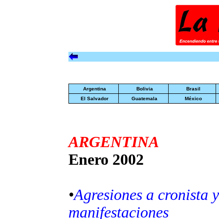
Argentina
Bolivia
Brasil
El Salvador
Guatemala
México
ARGENTINA
Enero 2002
•
Agresiones a cronista 
manifestaciones