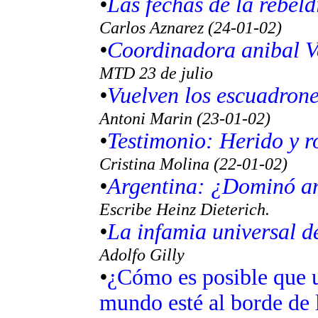
•
Las fechas de la rebeld
Carlos Aznarez (24-01-02)
•
Coordinadora anibal V
MTD 23 de julio
•
Vuelven los escuadrone
Antoni Marin (23-01-02)
•
Testimonio: Herido y 
Cristina Molina (22-01-02)
•
Argentina: ¿Dominó an
Escribe Heinz Dieterich.
•
La infamia universal de
Adolfo Gilly
•
¿Cómo es posible que u
mundo esté al borde de 