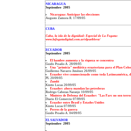
NICARAGUA
Septiembre 2005
Nicaragua: Anticipar las elecciones
Augusto Zamora R. 17/09/05
CUBA
Cuba, la isla de la dignidad: Especial de La Fogata:
www.lafogatadigital.com.ar/elpueblova/
ECUADOR
Septiembre 2005
El hambre aumenta y la riqueza se concentra
Guido Proaño A. 28/09/05
Una "primicia" mediática ecuatoriana para el Plan Col
Guillermo Navarro Jiménez
26/09/05
Ecuador vive conmocionado como toda Latinoamérica, di
PL 20/09/05
Zumbi
Kintto Lucas 20/09/05
Ecuador: ahora mandan las petroleras
Rodrigo Cabezas Naranjo 10/09/05
Ministro de Defensa del Ecuador: "Las Farc no son terro
Diario El Comercio 07/09/05
Ecuador entre Brasil y Estados Unidos
Kintto Lucas 07/09/05
Perros de la guerra
Guido Proaño A. 04/09/05
EL SALVADOR
Septiembre 2005