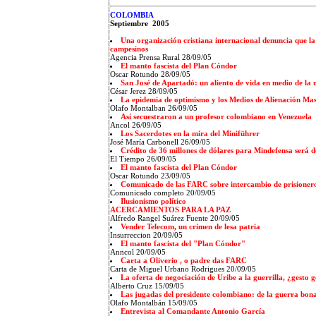
COLOMBIA
Septiembre 2005
Una organización cristiana internacional denuncia que l
campesinos
Agencia Prensa Rural 28/09/05
El manto fascista del Plan Cóndor
Oscar Rotundo 28/09/05
San José de Apartadó: un aliento de vida en medio de la
César Jerez 28/09/05
La epidemia de optimismo y los Medios de Alienación Ma
Olafo Montalban 26/09/05
Así secuestraron a un profesor colombiano en Venezuela
Ancol 26/09/05
Los Sacerdotes en la mira del Miniführer
José María Carbonell 26/09/05
Crédito de 36 millones de dólares para Mindefensa será
El Tiempo 26/09/05
El manto fascista del Plan Cóndor
Oscar Rotundo 23/09/05
Comunicado de las FARC sobre intercambio de prisioner
Comunicado completo 20/09/05
Ilusionismo político
ACERCAMIENTOS PARA LA PAZ
Alfredo Rangel Suárez Fuente 20/09/05
Vender Telecom, un crimen de lesa patria
Insurreccion 20/09/05
El manto fascista del "Plan Cóndor"
Anncol 20/09/05
Carta a Oliverio , o padre das FARC
Carta de Miguel Urbano Rodrigues 20/09/05
La oferta de negociación de Uribe a la guerrilla, ¿gesto 
Alberto Cruz 15/09/05
Las jugadas del presidente colombiano: de la guerra bona
Olafo Montalbán 15/09/05
Entrevista al Comandante Antonio García