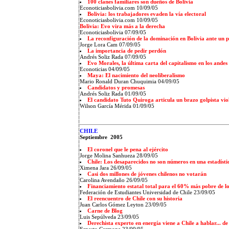
100 clanes familiares son dueños de Bolivia
Econoticiasbolivia.com 10/09/05
Bolivia: los trabajadores evaden la vía electoral
Econoticiasbolivia.com 10/09/05
Bolivia: Evo vira más a la derecha
Econoticiasbolivia 07/09/05
La reconfiguración de la dominación en Bolivia ante un
Jorge Lora Cam 07/09/05
La importancia de pedir perdón
Andrés Soliz Rada 07/09/05
Evo Morales, la última carta del capitalismo en los andes
Econoticias 04/09/05
Maya: El nacimiento del neoliberalismo
Mario Ronald Duran Chuquimia 04/09/05
Candidatos y promesas
Andrés Soliz Rada 01/09/05
El candidato Tuto Quiroga articula un brazo golpista vio
Wilson García Mérida 01/09/05
CHILE
Septiembre 2005
El coronel que le pena al ejército
Jorge Molina Sanhueza 28/09/05
Chile: Los desaparecidos no son números en una estadísti
Ximena Jara 26/09/05
Casi dos millones de jóvenes chilenos no votarán
Carolina Avendaño 26/09/05
Financiamiento estatal total para el 60% más pobre de lo
Federación de Estudiantes Universidad de Chile 23/09/05
El reencuentro de Chile con su historia
Juan Carlos Gómez Leyton 23/09/05
Carne de Blog
Luis Sepúlveda 23/09/05
Derechista experto en energía viene a Chile a hablar... de 