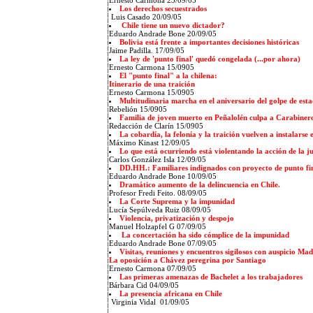
Ernesto Carmona 23/09/05
Los derechos secuestrados
Luis Casado 20/09/05
Chile tiene un nuevo dictador?
Eduardo Andrade Bone 20/09/05
Bolivia está frente a importantes decisiones históricas
Jaime Padilla. 17/09/05
La ley de 'punto final' quedó congelada (...por ahora)
Ernesto Carmona 15/0905
El "punto final" a la chilena:
Itinerario de una traición
Ernesto Carmona 15/0905
Multitudinaria marcha en el aniversario del golpe de est
Rebelión 15/0905
Familia de joven muerto en Peñalolén culpa a Carabinero
Redacción de Clarín 15/0905
La cobardía, la felonía y la traición vuelven a instalarse
Máximo Kinast 12/09/05
Lo que está ocurriendo está violentando la acción de la jus
Carlos González Isla 12/09/05
DD.HH.: Familiares indignados con proyecto de punto fi
Eduardo Andrade Bone 10/09/05
Dramático aumento de la delincuencia en Chile.
Profesor Fredi Feito. 08/09/05
La Corte Suprema y la impunidad
Lucía Sepúlveda Ruiz 08/09/05
Violencia, privatización y despojo
Manuel Holzapfel G 07/09/05
La concertación ha sido cómplice de la impunidad
Eduardo Andrade Bone 07/09/05
Visitas, reuniones y encuentros sigilosos con auspicio Ma
La oposición a Chávez peregrina por Santiago
Ernesto Carmona 07/09/05
Las primeras amenazas de Bachelet a los trabajadores
Bárbara Cid 04/09/05
La presencia africana en Chile
Virginia Vidal 01/09/05