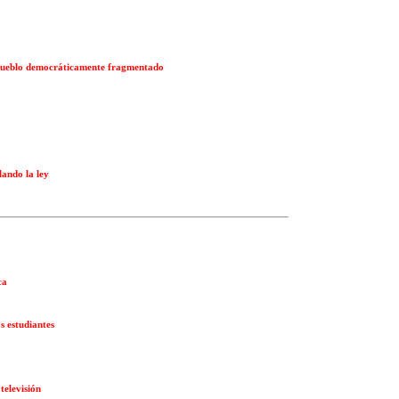
 pueblo democráticamente fragmentado
lando la ley
ca
s estudiantes
televisión