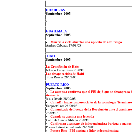
HONDURAS
Septiembre 2005
GUATEMALA
Septiembre 2005
Minería a cielo abierto: una apuesta de alto riesgo
Andrés Cabanas 17/09/05
HAITI
Septiembre 2005
La Crucifixión de Haití
Nikolas Barry Shaw 26/09/05
Los desaparecidos de Haití
Tom Reeves 26/09/05
PUERTO RICO
Septiembre 2005
La autopsia confirma que el FBI dejó que se desangrara h
tiroteado
Jesús Dávila 28/09/05
Canadá: Impactos potenciales de la tecnología Terminato
Ecoportal.net 28/09/05
Comunicado de Fuerza de la Revolución ante el asesinato
28/09/05
Cuando se asesina una leyenda
Gabriela García Alifano 26/09/05
Confirman asesinato de independentista boricua a manos
Prensa Latina/ inSurGente 26/09/05
Puerto Rico: FBI asesina a líder independentista