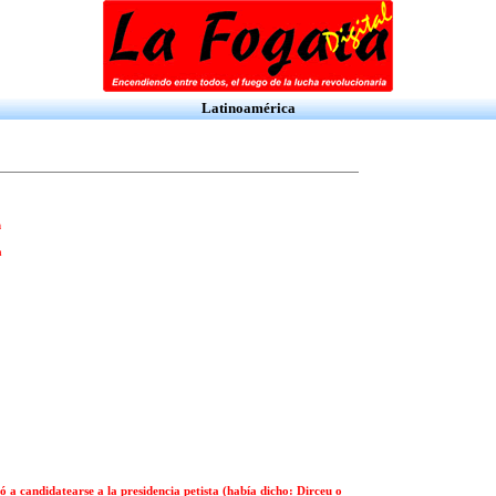
Latinoamérica
n
a
ió a candidatearse a la presidencia petista (había dicho: Dirceu o