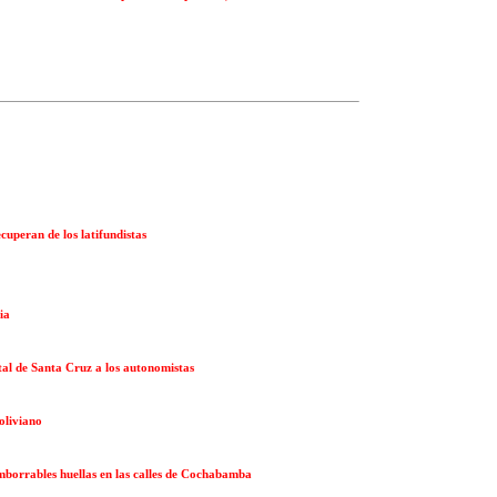
cuperan de los latifundistas
ia
al de Santa Cruz a los autonomistas
oliviano
mborrables huellas en las calles de Cochabamba