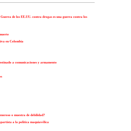
a Guerra de los EE.UU. contra drogas es una guerra contra los
 muerte
siva en Colombia
 destinado a comunicaciones y armamento
os
generoso o muestra de debilidad?
partista a la política maquiavélica