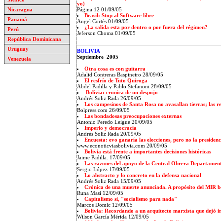
yo)
Nicaragua
Página 12 01/09/05
Brasil: Stop al Software libre
Panamá
Angel Cortés 01/09/05
¿La salida esta por dentro o por fuera del régimen?
Perú
Jeferson Choma 01/09/05
República Dominicana
Uruguay
BOLIVIA
Septiembre 2005
Venezuela
Otra cosa es con guitarra
Adalid Contreras Baspineiro 28/09/05
El resfrío de Tuto Quiroga
Abdel Padilla y Pablo Stefanoni 28/09/05
Bolivia: cronica de un despojo
Andrés Soliz Rada 26/09/05
Los campesinos de Santa Rosa no avasallan tierras; las re
Bolpress.com 26/09/05
Las bondadosas preocupaciones externas
Antonio Peredo Leigue 20/09/05
Imperio y democracia
Andrés Solíz Rada 20/09/05
Encuesta: evo ganaría las elecciones, pero no la presidenc
www.econoticviasbolivia.com 20/09/05
Bolivia está frente a importantes decisiones históricas
Jaime Padilla. 17/09/05
Las razones del apoyo de la Central Obrera Departament
Sergio López 17/09/05
Lo abstracto y lo concreto en la defensa nacional
Andrés Soliz Rada 15/09/05
Crónica de una muerte anunciada. A propósito del MIR b
Runa Masi 12/09/05
Capitalismo si, "socialismo para nada"
Marcos Domic 12/09/05
Bolivia: Recordando a un arquitecto marxista que dejó i
Wilson García Mérida 12/09/05