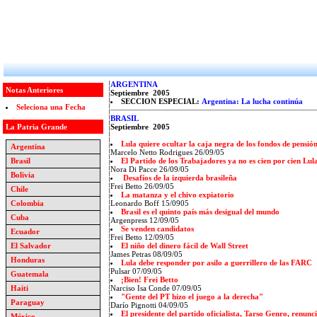
ARGENTINA
Notas Anteriores
Septiembre 2005
SECCION ESPECIAL:
Argentina: La lucha continúa
Seleciona una Fecha
BRASIL
La Patria Grande
Septiembre 2005
Lula quiere ocultar la caja negra de los fondos de pensió
Argentina
Marcelo Netto Rodrigues 26/09/05
Brasil
El Partido de los Trabajadores ya no es cien por cien Lul
Nora Di Pacce
26/09/05
Bolivia
Desafíos de la izquierda brasileña
Frei Betto
26/09/05
Chile
La matanza y el chivo expiatorio
Colombia
Leonardo Boff 15/0905
Brasil es el quinto país más desigual del mundo
Cuba
Argenpress 12/09/05
Se venden candidatos
Ecuador
Frei Betto 12/09/05
El Salvador
El niño del dinero fácil de Wall Street
James Petras 08/09/05
Honduras
Lula debe responder por asilo a guerrillero de las FARC
Pulsar 07/09/05
Guatemala
¡Bien! Frei Betto
Haiti
Narciso Isa Conde 07/09/05
"Gente del PT hizo el juego a la derecha"
Paraguay
Darío Pignotti 04/09/05
El presidente del partido oficialista, Tarso Genro, renunc
México