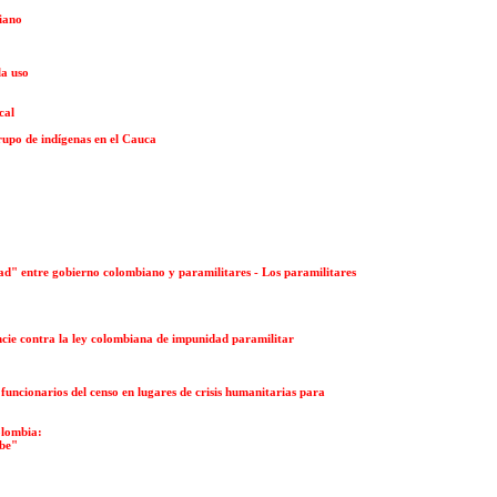
biano
la uso
cal
grupo de indígenas en el Cauca
ad" entre gobierno colombiano y paramilitares - Los paramilitares
cie contra la ley colombiana de impunidad paramilitar
funcionarios del censo en lugares de crisis humanitarias para
olombia:
ibe"