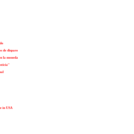
ado
s de disparo
 en la moneda
ticia''
nal
de in USA