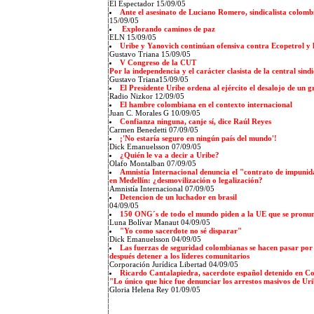
El Espectador 15/09/05
Ante el asesinato de Luciano Romero, sindicalista colom
15/09/05
Explorando caminos de paz
ELN 15/09/05
Uribe y Yanovich continúan ofensiva contra Ecopetrol y 
Gustavo Triana 15/09/05
V Congreso de la CUT
Por la independencia y el carácter clasista de la central sindi
Gustavo Triana15/09/05
El Presidente Uribe ordena al ejército el desalojo de un 
Radio Nizkor 12/09/05
El hambre colombiana en el contexto internacional
Juan C. Morales G 10/09/05
Confianza ninguna, canje sí, dice Raúl Reyes
Carmen Benedetti 07/09/05
¡'No estaría seguro en ningún país del mundo'!
Dick Emanuelsson 07/09/05
¿Quién le va a decir a Uribe?
Olafo Montalban 07/09/05
Amnistía Internacional denuncia el "contrato de impunid
en Medellín: ¿desmovilización o legalización?
Amnistía Internacional 07/09/05
Detencion de un luchador en brasil
04/09/05
150 ONG´s de todo el mundo piden a la UE que se pronun
Luna Bolívar Manaut 04/09/05
"Yo como sacerdote no sé disparar"
Dick Emanuelsson 04/09/05
Las fuerzas de seguridad colombianas se hacen pasar por 
después detener a los líderes comunitarios
Corporación Jurídica Libertad 04/09/05
Ricardo Cantalapiedra, sacerdote español detenido en C
"Lo único que hice fue denunciar los arrestos masivos de Ur
Gloria Helena Rey 01/09/05