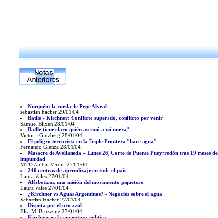
Nuequén: la rueda de Pepe Alveal
sebastian hacher 29/01/04
Batlle - Kirchner: Conflicto superado, conflicto por venir
Samuel Blixen 28/01/04
Batlle tiene claro quién asesinó a mi nuera”
Victoria Ginzberg 28/01/04
El peligro terrorista en la Triple Frontera "hace agua"
Fernando Glenza 28/01/04
Masacre de Avellaneda – Lunes 26, Corte de Puente Pueyrredón tras 19 meses de
impunidad
MTD Aníbal Verón 27/01/04
240 centros de aprendizaje en todo el país
Laura Vales 27/01/04
Alfabetizar, una misión del movimiento piquetero
Laura Vales 27/01/04
¿Kirchner vs Aguas Argentinas? - Negocios sobre el agua
Sebastián Hacher 27/01/04
Disputa por el oro azul
Elsa M. Bruzzone 27/01/04
Kirchner en la coyuntura politica