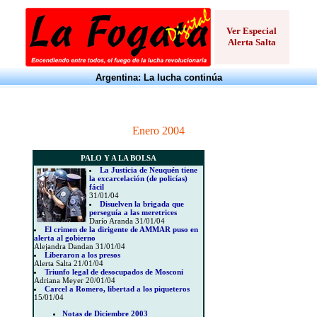
Ver Especial
Alerta Salta
Argentina: La lucha continúa
Enero 2004
PALO Y A LA BOLSA
La Justicia de Neuquén tiene
la excarcelación (de policías)
fácil
31/01/04
Disuelven la brigada que
perseguía a las meretrices
Darío Aranda 31/01/04
El crimen de la dirigente de AMMAR puso en
alerta al gobierno
Alejandra Dandan 31/01/04
Liberaron a los presos
Alerta Salta 21/01/04
Triunfo legal de desocupados de Mosconi
Adriana Meyer 20/01/04
Carcel a Romero, libertad a los piqueteros
15/01/04
Notas de Diciembre 2003