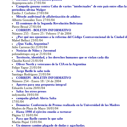
Argenpress.info 27/01/04
Campaña gusana contra Cuba de varios "intelectuales" de este país entre ellas la
periodista silvina Walger
Emilio J. Corbière 27/01/04
Método audivisual de alfabetización de adultos
Alberto González Toro 27/01/04
El comienzo de la Segunda Revolución Boliviana
Pierre Broué 27/01/04
CORREPI - BOLETIN INFORMATIVO
Número 255 - Enero 25 / Febrero 1º de 2004
¿Por qué nos oponemos a la reforma del Código Contravencional de la Ciudad d
Mabel Belluci 23/01/04
¿Quo Vadis, Argentina?
Julio Carreras (h) 21/01/04
Noticias de Niñez y Juventud
pelotadetrapo.org.ar 21/01/04
Territorio, identidad, y los derechos humanos que se violan cada día
Claudia Korol 21/01/04
Oliver North y veteranos de la CIA en la Argentina
Felipe Yapur 21/01/04
Jorge Batlle lo sabe todo
Santiago Rodríguez 21/01/04
CORREPI - BOLETIN INFORMATIVO
Número 254 - Enero 18 / 24 de 2004
Aportes para una propuesta integral
Eduardo Lucita 20/01/04
Salta: los otros presos
indymedia 19/01/04
campaña global: Alerta Salta
17/01/04
Denuncia: Conferencia de Prensa realizada en la Universidad de las Madres
Madres de Plaza de Mayo 16/01/04
Hasta 1990 el ejército enseño a torturar
Página 12 16/01/04
Para que Batlle cuente lo que sabe
Martín Piqué 15/01/04.
Un sinuoso camino plagado de dudas y agachadas.