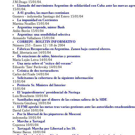
J.M.Drago 15/01/04.
Llamado del movimiento Argentino de solidaridad con Cuba ante las nuevas agres
15/01/04.
A 41 grados, las marchas continúan
Gustavo - indymedia Santiago del Estero 15/01/04
La impunidad en Corrientes
Martina Noailles 15/01/04
Argentina responde, mister Bush
Atilio Borón 15/01/04
Argentina: una sensibilidad selectiva
Armando Valladares 15/01/04
CORREPI - BOLETIN INFORMATIVO
Número 253 - Enero 12 / 18 de 2004
Fábricas Recuperadas en Argentina. Zanon bajo control obrero.
Red_libertaria.net 14/01/04
De estaciones de subte, historias y presentes
María Luján Leiva 14/01/04
Una nota sobre el "exityo del verano"
Eduardo 'Tato' Pavlovsky 14/01/04
Crónica de dos torturadores
Carlos del Frade 14/01/04
Solicitamos la cobertura de la siguiente información
:
11/01/04
Petitorio Sr. Ministro del Interior
11/01/04
El 'izquierdómetro' presidencial de Noriega
Luis Bruschtein 10/01/04
Santibañes negó que el dinero de las coimas saliera de la SIDE
Victoria Ginzberg 10/01/04
El FMI aprobó las metas tras varias gestiones ante las autoridades estadounidens
David Cufré 10/01/04
Por la libertad de los piqueteros de Mosconi
indymedia 10/01/04
Marcha a Tartagal
Copenoa 10/01/04
Tartagal: Marcha por Libertad a los 10.
Nestor Baron. 10/01/04