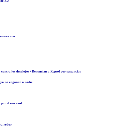
o de EU"
teamericano
 contra los desalojos / Denuncian a Repsol por sustancias
e ya no engañan a nadie
 por el oro azul
ara robar