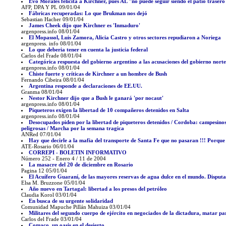
Evo Morales felicita a Kirchner, pues AL "no puede seguir siendo el patio traser
AFP, DPA Y PL 09/01/04
Fábricas recuperadas: Lo que Brukman nos dejó
Sebastian Hacher 09/01/04
James Cheek dijo que Kirchner es 'Inmaduro'
argenpress.info 08/01/04
El Mopassol, Luis Zamora, Alicia Castro y otros sectores repudiaron a Noriega
argenpress. info 08/01/04
Lo que deberia tener en cuenta la justicia federal
Carlos del Frade 08/01/04
Categórica respuesta del gobierno argentino a las acusaciones del gobierno nor
argenpress.info 08/01/04
Chiste fuerte y críticas de Kirchner a un hombre de Bush
Fernando Cibeira 08/01/04
Argentina responde a declaraciones de EE.UU.
Granma 08/01/04
Nestor Kirchner dijo que a Bush le ganará 'por nocaut'
argenpress.info 08/01/04
Piqueteros exigen la libertad de 10 compañeros detenidos en Salta
argenpress.info 08/01/04
Desocupados piden por la libertad de piqueteros detenidos / Cordoba: campesinos
peligrosas / Marcha por la semana tragica
ANRed 07/01/04
Hay que decirle a la mafia del transporte de Santa Fe que no pasaran !!! Porqu
ATE-Rosario 06/01/04
CORREPI - BOLETIN INFORMATIVO
Número 252 - Enero 4 / 11 de 2004
La masacre del 20 de diciembre en Rosario
Pagina 12 05/01/04
El Acuífero Guaraní, de las mayores reservas de agua dulce en el mundo. Disputa
Elsa M. Bruzzone 05/01/04
Año nuevo en Tartagal: libertad a los presos del petróleo
Claudia Korol 03/01/04
En busca de su urgente solidaridad
Comunidad Mapuche Pillán Mahuiza 03/01/04
Militares del segundo cuerpo de ejército en negociados de la dictadura, matar p
Carlos del Frade 03/01/04
Comaco, un oasis en el desierto