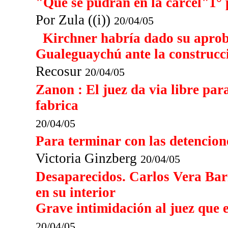
"Que se pudran en la cárcel"1° p
Por Zula ((i))
20/04/05
Kirchner habría dado su aproba
Gualeguaychú ante la construcci
Recosur
20/04/05
Zanon : El juez da via libre par
fabrica
20/04/05
Para terminar con las detencione
Victoria Ginzberg
20/04/05
Desaparecidos. Carlos Vera Bar
en su interior
Grave intimidación al juez que e
20/04/05