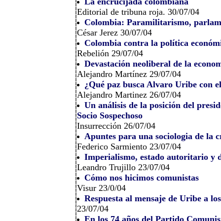
La encrucijada colombiana
Editorial de tribuna roja. 30/07/04
Colombia: Paramilitarismo, parlam
César Jerez 30/07/04
Colombia contra la política económi
Rebelión 29/07/04
Devastación neoliberal de la econ
Alejandro Martínez 29/07/04
¿Qué paz busca Alvaro Uribe con 
Alejandro Martinez 26/07/04
Un análisis de la posición del pres
Socio Sospechoso
Insurrección 26/07/04
Apuntes para una sociologia de la cr
Federico Sarmiento 23/07/04
Imperialismo, estado autoritario y d
Leandro Trujillo 23/07/04
Cómo nos hicimos comunistas
Visur 23/0/04
Respuesta al mensaje de Uribe a los
23/07/04
En los 74 años del Partido Comuni