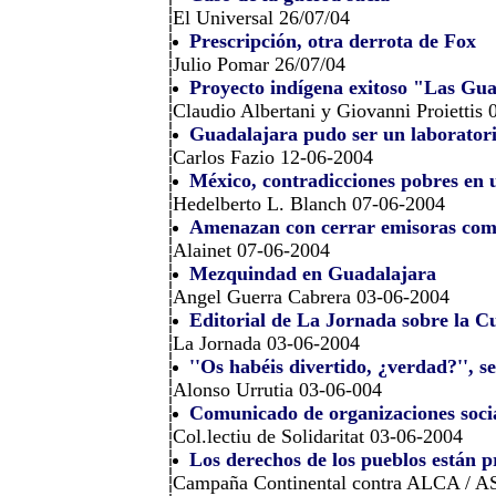
El Universal 26/07/04
Prescripción, otra derrota de Fox
Julio Pomar 26/07/04
Proyecto indígena exitoso "Las Gu
Claudio Albertani y Giovanni Proiettis
Guadalajara pudo ser un laboratorio
Carlos Fazio 12-06-2004
México, contradicciones pobres en u
Hedelberto L. Blanch 07-06-2004
Amenazan con cerrar emisoras com
Alainet 07-06-2004
Mezquindad en Guadalajara
Angel Guerra Cabrera 03-06-2004
Editorial de La Jornada sobre la 
La Jornada 03-06-2004
''Os habéis divertido, ¿verdad?'', s
Alonso Urrutia 03-06-004
Comunicado de organizaciones soci
Col.lectiu de Solidaritat 03-06-2004
Los derechos de los pueblos están 
Campaña Continental contra ALCA / A