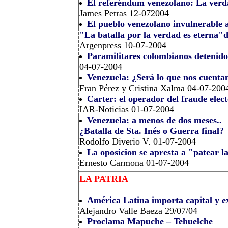
El referéndum venezolano: La verd
James Petras 12-072004
El pueblo venezolano invulnerable an
"La batalla por la verdad es eterna"
Argenpress 10-07-2004
Paramilitares colombianos detenidos
04-07-2004
Venezuela: ¿Será lo que nos cuentan
Fran Pérez y Cristina Xalma 04-07-200
Carter: el operador del fraude elec
IAR-Noticias 01-07-2004
Venezuela: a menos de dos meses..
¿Batalla de Sta. Inés o Guerra final?
Rodolfo Diverio V. 01-07-2004
La oposicion se apresta a "patear l
Ernesto Carmona 01-07-2004
LA PATRIA
América Latina importa capital y e
Alejandro Valle Baeza 29/07/04
Proclama Mapuche – Tehuelche