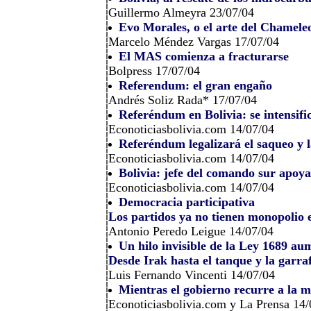
Guillermo Almeyra 23/07/04
Evo Morales, o el arte del Chamele
Marcelo Méndez Vargas 17/07/04
El MAS comienza a fracturarse
Bolpress 17/07/04
Referendum: el gran engaño
Andrés Soliz Rada* 17/07/04
Referéndum en Bolivia: se intensif
Econoticiasbolivia.com 14/07/04
Referéndum legalizará el saqueo y l
Econoticiasbolivia.com 14/07/04
Bolivia: jefe del comando sur apoy
Econoticiasbolivia.com 14/07/04
Democracia participativa
Los partidos ya no tienen monopolio e
Antonio Peredo Leigue 14/07/04
Un hilo invisible de la Ley 1689 aum
Desde Irak hasta el tanque y la garra
Luis Fernando Vincenti 14/07/04
Mientras el gobierno recurre a la mi
Econoticiasbolivia.com y La Prensa 14/