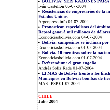
BOLIVIA: SEIS RAZONES PAR
Iván Castellón 06-07-3004
Resistencias de empresarios de la i
Estados Unidos
Argenpress.info 04-07-2004
Pronostican especialistas del ámbit
Repsol ganará mil millones de dólare
Econoticiasbolivia.com 04-07-2004
Bolivia: campesinos se inclinan po
Econoticiasbolivia.com 01-07-2004
Bolivia. 10 mentiras sobre la nacion
Econoticiasbolivia.com 01-07-2004
Referendum: el gran engaño
Andrés Soliz Rada 01-07-2004
El MAS de Bolivia frente a los linc
Municipios en Bolivia: bombas de ti
MAS-IPSP 01-07-2004
CHILE
Julio 2004