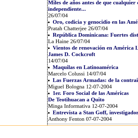
Miles de años antes de que cualquier
independiente...
26/07/04
Oro, codicia y genocidio en las Amé
Pratah Chatterjee 26/07/04
República Dominicana: Fuertes dist
La Haine 26/07/04
Vientos de renovación en América 
James D. Cockcroft
14/07/04
Maquilas en Latinoamérica
Marcelo Colussi 14/07/04
Las Fuerzas Armadas: de la contrai
Miguel Bologna 12-07-2004
1er. Foro Social de las Américas
De Teotihuacan a Quito
Minga Informativa 12-07-2004
Entrevista a Stan Goff, investigado
Anthony Fenton 07-07-2004