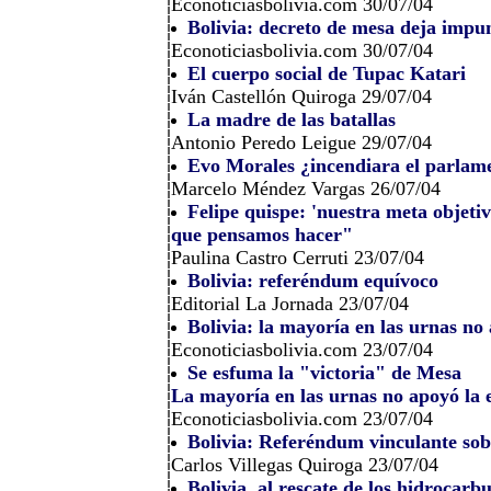
Econoticiasbolivia.com 30/07/04
Bolivia: decreto de mesa deja impu
Econoticiasbolivia.com 30/07/04
El cuerpo social de Tupac Katari
Iván Castellón Quiroga 29/07/04
La madre de las batallas
Antonio Peredo Leigue 29/07/04
Evo Morales ¿incendiara el parlam
Marcelo Méndez Vargas 26/07/04
Felipe quispe: 'nuestra meta objetiv
que pensamos hacer"
Paulina Castro Cerruti 23/07/04
Bolivia: referéndum equívoco
Editorial La Jornada 23/07/04
Bolivia: la mayoría en las urnas no
Econoticiasbolivia.com 23/07/04
Se esfuma la "victoria" de Mesa
La mayoría en las urnas no apoyó la 
Econoticiasbolivia.com 23/07/04
Bolivia: Referéndum vinculante sob
Carlos Villegas Quiroga 23/07/04
Bolivia, al rescate de los hidrocarb