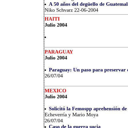
A 50 años del degüello de Guatemal
Niko Schvarz 22-06-2004
HAITI
Julio 2004
PARAGUAY
Julio 2004
Paraguay: Un paso para preservar 
26/07/04
MEXICO
Julio 2004
Solicitó la Femospp aprehensión de
Echeverría y Mario Moya
26/07/04
Caso de la guerra sucia