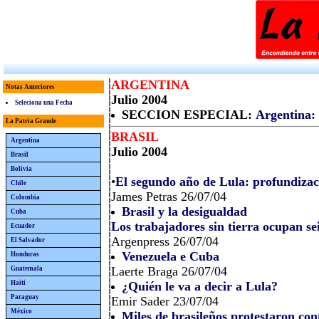
ARGENTINA
Notas Anteriores
Julio 2004
Seleciona una Fecha
SECCION ESPECIAL:
Argentina:
La Patria Grande
BRASIL
Argentina
Julio 2004
Brasil
Bolivia
•
El segundo año de Lula: profundizaci
Chile
James Petras 26/07/04
Colombia
Brasil y la desigualdad
Cuba
Los trabajadores sin tierra ocupan se
Ecuador
Argenpress 26/07/04
El Salvador
Venezuela e Cuba
Honduras
Laerte Braga 26/07/04
Guatemala
Haiti
¿Quién le va a decir a Lula?
Paraguay
Emir Sader 23/07/04
México
Miles de brasileños protestaron con