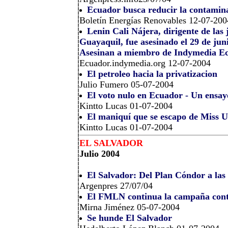
Ecuador busca reducir la contamina
Boletín Energías Renovables 12-07-200
Lenin Cali Nájera, dirigente de l
Guayaquil, fue asesinado el 29 de jun
Asesinan a miembro de Indymedia E
Ecuador.indymedia.org 12-07-2004
El petroleo hacia la privatizacion
Julio Fumero 05-07-2004
El voto nulo en Ecuador - Un ensay
Kintto Lucas 01-07-2004
El maniquí que se escapo de Miss U
Kintto Lucas 01-07-2004
EL SALVADOR
Julio 2004
El Salvador: Del Plan Cóndor a la
Argenpres 27/07/04
El FMLN continua la campaña contr
Mirna Jiménez 05-07-2004
Se hunde El Salvador