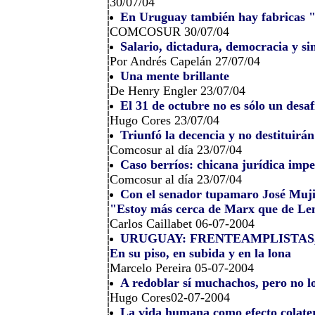
30/07/04
En Uruguay también hay fabricas 
COMCOSUR 30/07/04
Salario, dictadura, democracia y si
Por Andrés Capelán 27/07/04
Una mente brillante
De Henry Engler 23/07/04
El 31 de octubre no es sólo un desaf
Hugo Cores 23/07/04
Triunfó la decencia y no destituirá
Comcosur al día 23/07/04
Caso berríos: chicana jurídica imped
Comcosur al día 23/07/04
Con el senador tupamaro José Muj
"Estoy más cerca de Marx que de Le
Carlos Caillabet 06-07-2004
URUGUAY: FRENTEAMPLISTAS
En su piso, en subida y en la lona
Marcelo Pereira 05-07-2004
A redoblar sí muchachos, pero no l
Hugo Cores02-07-2004
La vida humana como efecto colate