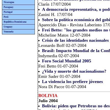
Nicaragua
Clarín 17/07/2004
Paraguay
A democracia representativa, o pode
Portugal
Zanini H. 17/07/04
Perú
Sobre la política económica del gob
República Dominicana
Aparecido Dias - Revista Laberinto 17/
Uruguay
Frei Betto: "los grandes medios no
Venezuela
Micheline Matos 12-07-2004
Crisis de las identidades nacionales
Leonardo Boff 02-07-2004
Brasil: Impacto Mundial de la Conf
Indymedia 02-07-2004
Foro Social Mundial 2005
Frei Betto 01-07-2004
¿Vida y muerte del nacionalismo?
Emir Sader 01-07-2004
La violencia los prefiere jóvenes
Nora Di Pacce 01-07-2004
BOLIVIA
Julio 2004
Bolivia: piden que Petrobras no de