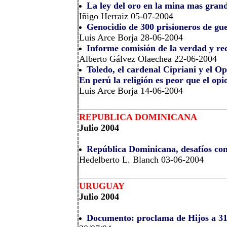
La ley del oro en la mina mas gran
Iñigo Herraiz 05-07-2004
Genocidio de 300 prisioneros de gu
Luis Arce Borja 28-06-2004
Informe comisión de la verdad y rec
Alberto Gálvez Olaechea 22-06-2004
Toledo, el cardenal Cipriani y el O
En perú la religión es peor que el opi
Luis Arce Borja 14-06-2004
REPUBLICA DOMINICANA
Julio 2004
República Dominicana, desafíos con
Hedelberto L. Blanch 03-06-2004
URUGUAY
Julio 2004
Documento: proclama de Hijos a 31 