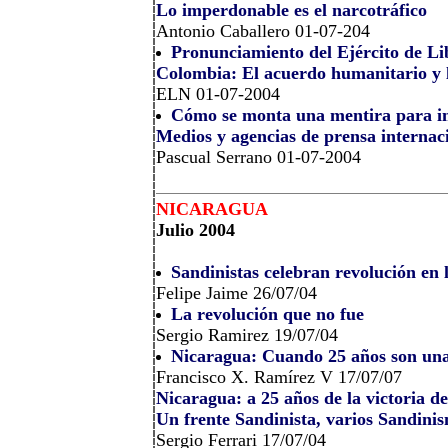
Lo imperdonable es el narcotráfico
Antonio Caballero 01-07-204
Pronunciamiento del Ejército de L
Colombia: El acuerdo humanitario y l
ELN 01-07-2004
Cómo se monta una mentira para im
Medios y agencias de prensa interna
Pascual Serrano 01-07-2004
NICARAGUA
Julio 2004
Sandinistas celebran revolución en l
Felipe Jaime 26/07/04
La revolución que no fue
Sergio Ramirez 19/07/04
Nicaragua: Cuando 25 años son un
Francisco X. Ramírez V 17/07/07
Nicaragua: a 25 años de la victoria d
Un frente Sandinista, varios Sandinis
Sergio Ferrari 17/07/04