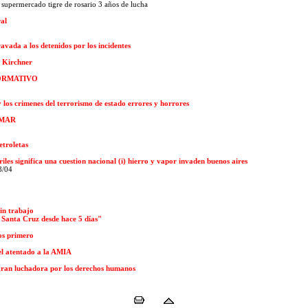
 supermercado tigre de rosario 3 años de lucha
al
vada a los detenidos por los incidentes
e Kirchner
FORMATIVO
y los crimenes del terrorismo de estado errores y horrores
AMMAR
etroletas
iles significa una cuestion nacional (i) hierro y vapor invaden buenos aires
08/04
sin trabajo
 Santa Cruz desde hace 5 días"
os primero
el atentado a la AMIA
gran luchadora por los derechos humanos