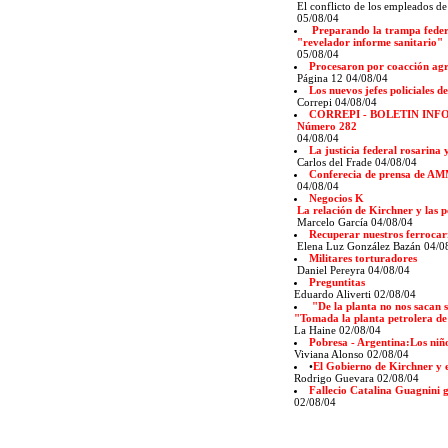
El conflicto de los empleados de
05/08/04
Preparando la trampa feder
"revelador informe sanitario"
05/08/04
Procesaron por coacción agra
Página 12 04/08/04
Los nuevos jefes policiales d
Correpi 04/08/04
CORREPI - BOLETIN IN
Número 282
04/08/04
La justicia federal rosarina 
Carlos del Frade 04/08/04
Conferecia de prensa de 
04/08/04
Negocios K
La relación de Kirchner y las p
Marcelo García 04/08/04
Recuperar nuestros ferrocarr
Elena Luz González Bazán 04/
Militares torturadores
Daniel Pereyra 04/08/04
Preguntitas
Eduardo Aliverti 02/08/04
"De la planta no nos sacan 
"Tomada la planta petrolera de
La Haine 02/08/04
Pobresa - Argentina:Los niñ
Viviana Alonso 02/08/04
•
El Gobierno de Kirchner y 
Rodrigo Guevara 02/08/04
Fallecio Catalina Guagnini 
02/08/04