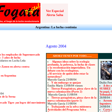
Ver Especial
Alerta Salta
Argentina: La lucha continúa
Agosto 2004
 de los empleados de Supermercado
AHORA VIENEN POR TODO.......
: 3 años de lucha
idarios en Lucha Ltda
Algunas ideas sobre la ecología
profunda, la pobreza, la lucha de clases
e Zanon en alerta contra
y la recolonización imperialista. Un
debate con los ecologistas.
¿Al servicio de quién debe estar la
a en Argentina
naturaleza?
Marcelo García 23/08/04
Y sin embargo se quejan
Duilio Fer
Emilio Marín 13/08/04 vienen
A dos 
Tierras Patagónicas, pieza clave de la
SUÁREZ
nueva colonización (Parte 2)
Su papá, O
/04
Marcelo García 11/08/04
Tribunales
o de la Serna
Tierras patagónicas, pieza clave de la
26/08/04
nueva colonización (parte 1)
Arresto
rcado Tigre ¡un logro del movimiento
Marcelo García 11/08/04
Ingeniero 
Trabajando en la selva misionera
24/08/04
Actividades del Programa Selva
Carta d