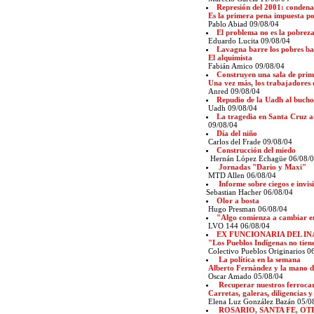
Represión del 2001: condenan
Es la primera pena impuesta por
Pablo Abiad 09/08/04
El problema no es la pobreza
Eduardo Lucita 09/08/04
Lavagna barre los pobres ba
El alquimista
Fabián Amico 09/08/04
Construyen una sala de prim
Una vez más, los trabajadores 
Anred 09/08/04
Repudio de la Uadh al buch
Uadh 09/08/04
La tragedia en Santa Cruz a
09/08/04
Día del niño
Carlos del Frade 09/08/04
Construcción del miedo
Hernán López Echagüe 06/08/
Jornadas "Dario y Maxi"
MTD Allen 06/08/04
Informe sobre ciegos e invis
Sebastian Hacher 06/08/04
Olor a bosta
Hugo Presman 06/08/04
"Algo comienza a cambiar e
LVO 144 06/08/04
EX FUNCIONARIA DEL IN
"Los Pueblos Indígenas no tien
Colectivo Pueblos Originarios 0
La política en la semana
Alberto Fernández y la mano du
Oscar Amado 05/08/04
Recuperar nuestros ferrocarri
Carretas, galeras, diligencias y
Elena Luz González Bazán 05/0
ROSARIO, SANTA FE, O