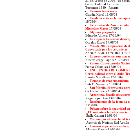
21 de Agosto de 2004 , 18 horas,
Centro Cultural La Toma
Tucuman 1349 . Rosario
Carmen toma mate
Claudia Korol 18/08/04
Córdoba acto en homenaje a l
18/08/04
Ceramistas de Zanon en alert
Micheline Matos
17/08/04
Algunas preguntas
Eduardo Aliverti 17/08/04
La culpa la tienen los desoc
Osvaldo Bayer 17/08/04
Mas de 200 compañeros de di
Convocada por los ceramistas
ZANON BAJO CONTROL OBRER
Lo peor puede ser aun más 
Alberto Jorge Lapolla* 17/08/04
Zanon, Convocatoria Nacio
Prensa Ceramista 17/08/04
ENCUENTRO DE COMUNI
Cerco policial sobre el Auka T
Hernán Scandizzo 17/08/04
Tiempos de reagrupamiento
Luis O. Saavedra 13/08/04
San Martin, el proyecto para
Carlos del Frade 13/08/04
Argentina, Brasil: televisor
Jorge López Ave 13/08/04
Resoluciones de la jornada 
13/08/04
Debate sobre la seguridad e
¿El combate a la delincuencia 
Stella Calloni 11/08/04
Moreno por el derecho al tr
Agencia de Noticias Red Acción
Fracaso imperialista en la a
Marcelo García 11/08/04