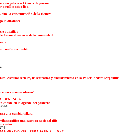
 a un policía a 14 años de prisión
 aquellos episodios.
, sino la concentración de la riqueza
jo la alfombra
eros auxilios
de Zanón al servicio de la comunidad
onaje
nte un futuro turbio
04
ibles: Asesinos seriales, narcotráfico y encubrimiento en la Policía Federal Argentina
n el movimiento obrero"
AI DENUNCIA
en cabida en la agenda del gobierno"
6/04/08
ra a la cumbia villera
les significa una cuestion nacional (iii)
 tranvías
8/04
TRA EMPRESA RECUPERADA EN PELIGRO…