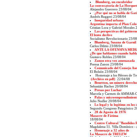
Blumberg, un encubridor
La convocatoria de La Horque
Alejandro Guerrero 23/08/04
¿Por qué no se habla de Gat
Andrés Ruggeri 23/08/04
Inseguridad urbana
Argentina importa el Plan Col
Cristian Lora y Gabriel Morales 
Las perspectivas del gobiern
El lento declive
Socialismo Revolucionario 23/0
Blumberg, Susana de Garnil 
Carlos Dilitio 23/08/04
ANTE LA OFENSIVA MEDI
¿De que hablamos cuando habla
Gustavo Robles 23/08/04
Zanon otra vez amenazada
Prensa Zanon 23/08/04
Comunicado del Consejo Ase
El Bolsón 23/08/04
Homenaje a los Héroes de Tr
(Archivo en pdf)
22/04/08
Benetton, un minero derech
Sebastián Hacher 20/08/04
Presas por Luchar
Marcela y Carmen de AMMAR-Ca
Palas y microemprendimient
Julio Nudler 20/08/04
Lo legal y lo legítimo en los 
Segundo Congreso Patagónico 2
20 de Agosto de 1976
Masacre de Fátima
18/08/04
Centro Cultural "Bandidos 
Magdalena 51. Villa Domínico - 
Homenaje a 32 años de
La Masacre de TRELEW