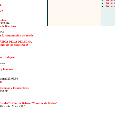
Notas 
ta
Notas 
ic?
ombia
23/08/04
o de Kirchner
8/04
y la construcción del miedo
ATICA DE LA DERECHA
mos de los piqueteros?
sor Indígena
elew
o y humano
pital 20/08/04
os
discursos y las practicas
0/08/04
Rurales" - Charla Debate "Masacre de Trelew"
Altura Av. Mitre 4900