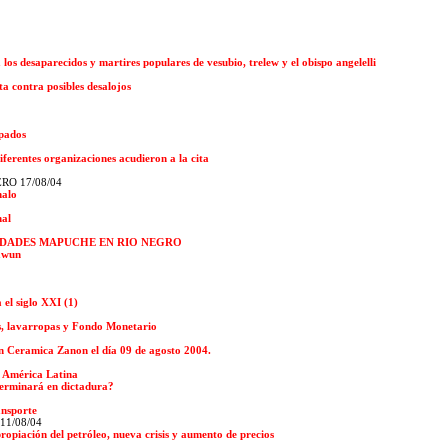
os desaparecidos y martires populares de vesubio, trelew y el obispo angelelli
a contra posibles desalojos
upados
ferentes organizaciones acudieron a la cita
O 17/08/04
malo
nal
DADES MAPUCHE EN RIO NEGRO
rawun
 el siglo XXI (1)
es, lavarropas y Fondo Monetario
en Ceramica Zanon el día 09 de agosto 2004.
n América Latina
terminará en dictadura?
ansporte
 11/08/04
propiación del petróleo, nueva crisis y aumento de precios