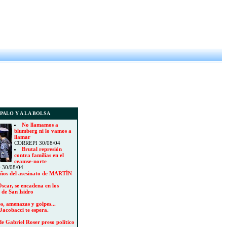
PALO Y A LA BOLSA
No llamamos a
blumberg ni lo vamos a
llamar
CORREPI 30/08/04
Brutal represión
contra familias en el
ceamse-norte
r 30/08/04
años del asesinato de MARTÍN
scar, se encadena en los
 de San Isidro
s, amenazas y golpes...
Jacobacci te espera.
e Gabriel Roser preso político