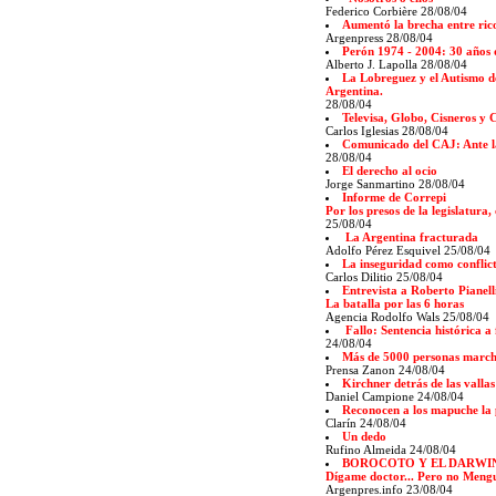
Federico Corbière 28/08/04
Aumentó la brecha entre ric
Argenpress 28/08/04
Perón 1974 - 2004: 30 años 
Alberto J. Lapolla 28/08/04
La Lobreguez y el Autismo de
Argentina.
28/08/04
Televisa, Globo, Cisneros y C
Carlos Iglesias 28/08/04
Comunicado del CAJ: Ante la
28/08/04
El derecho al ocio
Jorge Sanmartino 28/08/04
Informe de Correpi
Por los presos de la legislatura,
25/08/04
La Argentina fracturada
Adolfo Pérez Esquivel 25/08/04
La inseguridad como conflict
Carlos Dilitio 25/08/04
Entrevista a Roberto Pianell
La batalla por las 6 horas
Agencia Rodolfo Wals 25/08/04
Fallo: Sentencia histórica a
24/08/04
Más de 5000 personas marc
Prensa Zanon 24/08/04
Kirchner detrás de las vallas
Daniel Campione 24/08/04
Reconocen a los mapuche la 
Clarín 24/08/04
Un dedo
Rufino Almeida 24/08/04
BOROCOTO Y EL DARWI
Dígame doctor... Pero no Meng
Argenpres.info 23/08/04