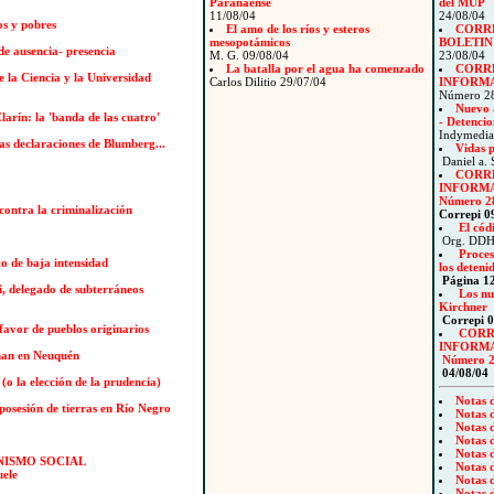
Paranaense
del MUP
11/08/04
24/08/04
os y pobres
El amo de los ríos y esteros
CORR
mesopotámicos
BOLETI
de ausencia- presencia
M. G. 09/08/04
23/08/04
La batalla por el agua ha comenzado
CORRE
 la Ciencia y la Universidad
Carlos Dilitio 29/07/04
INFORM
Número 28
Nuevo 
larín: la 'banda de las cuatro'
- Detenci
Indymedia
s declaraciones de Blumberg...
Vidas p
Daniel a. 
CORRE
INFORM
Número 2
 contra la criminalización
Correpi 0
El códi
Org. DDH
Proces
o de baja intensidad
los deteni
Página 12
i, delegado de subterráneos
Los nu
Kirchner
Correpi 0
 favor de pueblos originarios
CORR
INFORM
han en Neuquén
Número 
04/08/04
 (o la elección de la prudencia)
Notas 
posesión de tierras en Río Negro
Notas 
Notas 
Notas 
Notas 
NISMO SOCIAL
Notas 
uele
Notas 
Notas 