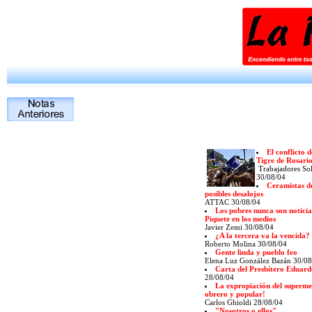
El conflicto
Tigre de Rosario
Trabajadores Sol
30/08/04
Ceramistas d
posibles desalojos
ATTAC
30/08/04
Los pobres nunca son notici
Piquete en los medios
Javier Zemi
30/08/04
¿A la tercera va la vencida?
Roberto Molina
30/08/04
Gente linda y pueblo feo
Elena Luz González Bazán
30/08
Carta del Presbítero Eduard
28/08/04
La expropiación del superme
obrero y popular!
Carlos Ghioldi 28/08/04
"Nosotros o ellos"