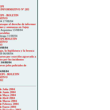
EPI
N INFORMATIVO
Nº 285
PI - BOLETIN
ATIVO
4 17/08/04
ataque al derecho de informar
ones y amenazas en Jujuy
 Argentina 13/08/04
aralelas
Straga 11/08/04
PI-BOLETIN
ATIVO
83
9/08/04
go, la legislatura y la bronca
H 06/08/04
aron por coacción agravada a
dos por los incidentes
 04/08/04
evos jefes policiales de
4/08/04
EPI - BOLETIN
ATIVO
282
de Julio 2004
de Junio 2004
de Mayo 2004
de Abril 2004
de Marzo 2004
de Febrero 2004
de Enero 2004
de Diciembre 2003