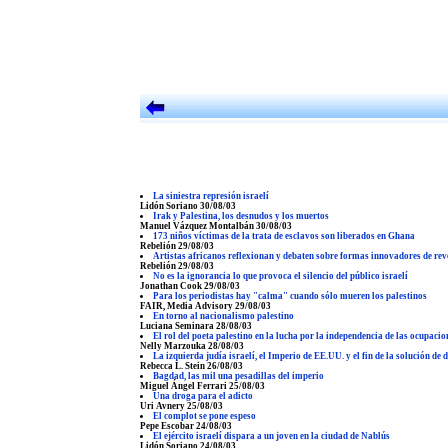
La siniestra represión israelí
Lidón Soriano 30/08/03
Irak y Palestina, los desnudos y los muertos
Manuel Vázquez Montalbán 30/08/03
173 niños víctimas de la trata de esclavos son liberados en Ghana
Rebelión 29/08/03
Artistas africanos reflexionan y debaten sobre formas innovadores de rev
Rebelión 29/08/03
No es la ignorancia lo que provoca el silencio del público israelí
Jonathan Cook 29/08/03
Para los periodistas hay "calma" cuando sólo mueren los palestinos
FAIR, Media Advisory 29/08/03
En torno al nacionalismo palestino
Luciana Seminara 28/08/03
El rol del poeta palestino en la lucha por la independencia de las ocupacio
Nelly Marzouka 28/08/03
La izquierda judía israelí, el Imperio de EE.UU. y el fin de la solución de 
Rebecca L. Stein 26/08/03
Bagdad, las mil una pesadillas del imperio
Miguel Ángel Ferrari 25/08/03
Una droga para el adicto
Uri Avnery 25/08/03
El complot se pone espeso
Pepe Escobar 24/08/03
El ejército israelí dispara a un joven en la ciudad de Nablús
Lidón Soriano 24/08/03