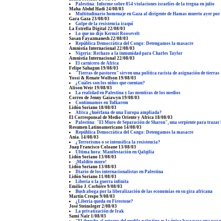
Palestina: Informe sobre 854 violaciones israelíes de la tregua en julio
Maha Abdul Hadi 24/08/03
Multitudinario homenaje en Gaza al dirigente de Hamas muerto ayer por el
Gara Gaza 23/08/03
Golpe de la resistencia iraquí
La Estrella Digital 22/08/03
Lo que no dijo Kermit Roosevelt
Sasan Fayazmanesh 22/08/03
República Democrática del Congo: Detengamos la masacre
Amnistía Internacional 22/08/03
Nigeria: Rechazo a la inmunidad para Charles Taylor
Amnistía Internacional 22/08/03
El carnicero de Africa
Felipe Sahagun 19/08/03
"Tierras de pastoreo" sirven una política racista de asignación de tierras
Yossi & Renate Wolfson 19/08/03
¿Cuáles son los niños que cuentan?
Alison Weir 19/08/03
La realidad en Palestina y las mentiras de los medios
Correo de Jenny Gaiawyn 19/08/03
Continuamos en Tulkarem
Lidón Soriano 18/08/03
Africa ¿huérfana de una Europa ampliada?
El Corresponsal de Medio Oriente y Africa 18/08/03
Palestina: "El Muro de Separación de Sharon", una serpiente para trazar l
Resumen Latinoamericano 14/08/03
República Democrática del Congo: Detengamos la masacre
Ania. 14/08/03
¿Terrorismo o se intensifica la resistencia?
Juan Francisco Coloane 13/08/03
Última hora: Manifestación en Qalqilia
Lidón Soriano 13/08/03
¡Maldito muro!
Lidón Soriano 13/08/03
Diario de los internacionalistas en Palestina
Lidón Soriano 11/08/03
Liberia o la guerra infinita
Emilio J. Corbière 9/08/03
Bush aboga por la liberalización de las economías en su gira africana
Martín Crespo 9/08/03
¿Liberia queda en Firestone?
José Steinsleger 2/08/03
La privatización de Irak
Sami Naïr 1/08/03