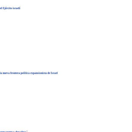
 Ejército israelí
a nueva frontera política expansionista de Israel