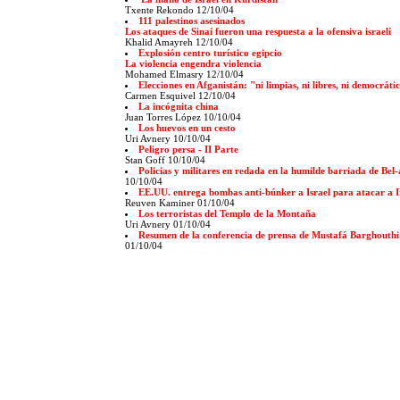
Txente Rekondo 12/10/04
111 palestinos asesinados
Los ataques de Sinaí fueron una respuesta a la ofensiva israelí
Khalid Amayreh 12/10/04
Explosión centro turístico egipcio
La violencia engendra violencia
Mohamed Elmasry 12/10/04
Elecciones en Afganistán: "ni limpias, ni libres, ni democráti
Carmen Esquivel 12/10/04
La incógnita china
Juan Torres López 10/10/04
Los huevos en un cesto
Uri Avnery 10/10/04
Peligro persa - II Parte
Stan Goff 10/10/04
Policias y militares en redada en la humilde barriada de Bel-
10/10/04
EE.UU. entrega bombas anti-búnker a Israel para atacar a 
Reuven Kaminer 01/10/04
Los terroristas del Templo de la Montaña
Uri Avnery 01/10/04
Resumen de la conferencia de prensa de Mustafá Barghouthi: 
01/10/04