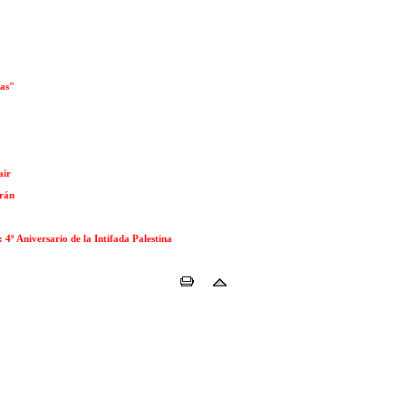
cas"
air
Irán
4º Aniversario de la Intifada Palestina