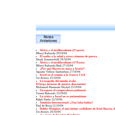
Africa y el neoliberalismo (2ª parte)
Mbuyi Kabunda 29/10/04
El asalto a la salud y otros crímenes de guerra
Derek Summerfield 29/10/04
África y el neoliberalismo (1ª Parte)
Mbuyi Kabunda Badi 27/10/04
¿Por qué Sharon no mata a Arafat?
Agustín Velloso Santisteban 27/10/04
Israel en el camino a la Guerra Civil
Uri Avnery 25/10/04
La tragedia del mundo árabe
El largo invierno de nuestro descontento
Mohamed Hassanain Heykal 25/10/04
Un repaso al rompecabezas pakistaní
Txente Rekondo 25/20/02
La crítica a Israel no es antisemitismo
Ralph Nader 22/10/04
Amnistía Internacional: ¿Una falsa baliza?
Paul de Rooij 21/10/04
Dubby Weisglass, el más íntimo confidente de Ariel Sharon, d
Uri Avnery 20/10/04
La mano de Israel en Kurdistán