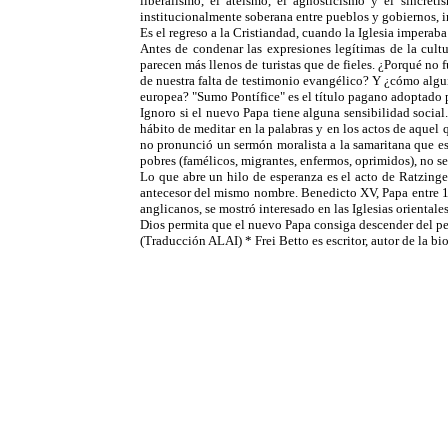
liberalismo, el ateismo, el agnosticismo y el sincret
institucionalmente soberana entre pueblos y gobiernos, 
Es el regreso a la Cristiandad, cuando la Iglesia imperab
Antes de condenar las expresiones legítimas de la cult
parecen más llenos de turistas que de fieles. ¿Porqué no f
de nuestra falta de testimonio evangélico? Y ¿cómo algui
europea? "Sumo Pontífice" es el título pagano adoptado
Ignoro si el nuevo Papa tiene alguna sensibilidad social
hábito de meditar en la palabras y en los actos de aquel 
no pronunció un sermón moralista a la samaritana que est
pobres (famélicos, migrantes, enfermos, oprimidos), no se
Lo que abre un hilo de esperanza es el acto de Ratzinge
antecesor del mismo nombre. Benedicto XV, Papa entre 19
anglicanos, se mostró interesado en las Iglesias oriental
Dios permita que el nuevo Papa consiga descender del ped
(Traducción ALAI) * Frei Betto es escritor, autor de la bi