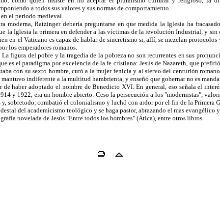
ismo, como quien insiste en no aceptar el pluralismo cultural y religioso, la d
imponiendo a todos sus valores y sus normas de comportamiento.
a en el periodo medieval.
ura moderna, Ratzinger debería preguntarse en que medida la Iglesia ha fracasa
ue la Iglesia la primera en defender a las víctimas de la revolución Industrial, y s
en en el Vaticano es capaz de hablar de sincretismo si, allí, se mezclan protocolo
 por los emperadores romanos.
. La figura del pobre y la tragedia de la pobreza no son recurrentes en sus pronun
que es el paradigma por excelencia de la fe cristiana: Jesús de Nazareth, que prefiri
aba con su sexto hombre, curó a la mujer fenicia y al siervo del centurión romano s
 mantuvo indiferente a la multitud hambrienta, y enseñó que gobernar no es mandar, 
r de haber adoptado el nombre de Benedicto XVI. En general, eso señala el interé
14 y 1922, era un hombre abierto. Ceso la persecución a los "modernistas", valor
es y, sobretodo, combatió el colonialismo y luchó con ardor por el fin de la Primera
estal del academicismo teológico y se haga pastor, abrazando el mas evangélico y o
ografía novelada de Jesús "Entre todos los hombres" (Ática), entre otros libros.