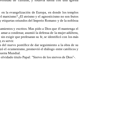
iversidad de culturas, y todavía sueña con una Iglesia
do en la evangelización de Europa, en donde los templos
in el marxismo? ¿El ateismo y el agnosticismo no son frutos
s y etiquetas oriundos del Imperio Romano y de la nobleza
ciamientos y escritos. Mas pido a Dios que él mantenga el
ó amar a condenar, asumió la defensa de la mujer adúltera,
in exigir que profesaran su fe, se identificó con los más
es servir.
s del nuevo pontífice de dar seguimiento a la obra de su
izó el ecumenismo, promovió el diálogo entre católicos y
 Guerra Mundial.
lvidado titulo Papal: "Siervo de los siervos de Dios"-.