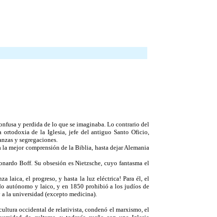
onfusa y perdida de lo que se imaginaba. Lo contrario del
ortodoxia de la Iglesia, jefe del antiguo Santo Oficio,
anzas y segregaciones.
 a la mejor comprensión de la Biblia, hasta dejar Alemania
eonardo Boff. Su obsesión es Nietzsche, cuyo fantasma el
laica, el progreso, y hasta la luz eléctrica! Para él, el
ado autónomo y laico, y en 1850 prohibió a los judíos de
y a la universidad (excepto medicina).
ultura occidental de relativista, condenó el marxismo, el