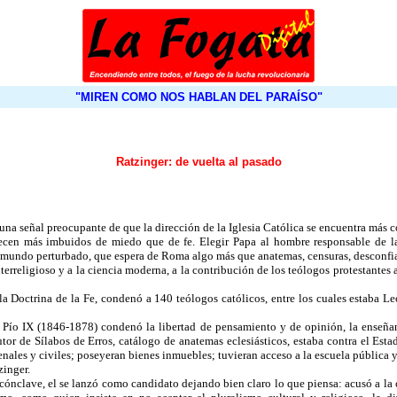
"MIREN COMO NOS HABLAN DEL PARAÍSO"
Ratzinger: de vuelta al pasado
na señal preocupante de que la dirección de la Iglesia Católica se encuentra más c
ecen más imbuidos de miedo que de fe. Elegir Papa al hombre responsable de la 
un mundo perturbado, que espera de Roma algo más que anatemas, censuras, desconfi
erreligioso y a la ciencia moderna, a la contribución de los teólogos protestantes
a Doctrina de la Fe, condenó a 140 teólogos católicos, entre los cuales estaba L
Pío IX (1846-1878) condenó la libertad de pensamiento y de opinión, la enseñanza 
tor de Sílabos de Erros, catálogo de anatemas eclesiásticos, estaba contra el Est
enales y civiles; poseyeran bienes inmuebles; tuvieran acceso a la escuela pública 
zinger.
cónclave, el se lanzó como candidato dejando bien claro lo que piensa: acusó a la c