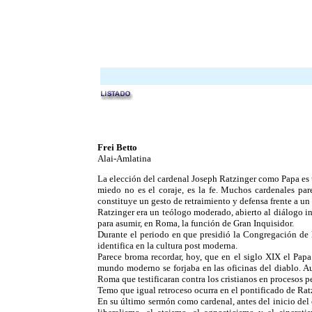
Frei Betto
Alai-Amlatina
La elección del cardenal Joseph Ratzinger como Papa es u
miedo no es el coraje, es la fe. Muchos cardenales par
constituye un gesto de retraimiento y defensa frente a 
Ratzinger era un teólogo moderado, abierto al diálogo int
para asumir, en Roma, la función de Gran Inquisidor.
Durante el periodo en que presidió la Congregación de l
identifica en la cultura post moderna.
Parece broma recordar, hoy, que en el siglo XIX el Papa 
mundo moderno se forjaba en las oficinas del diablo. Au
Roma que testificaran contra los cristianos en procesos p
Temo que igual retroceso ocurra en el pontificado de Rat
En su último sermón como cardenal, antes del inicio del 