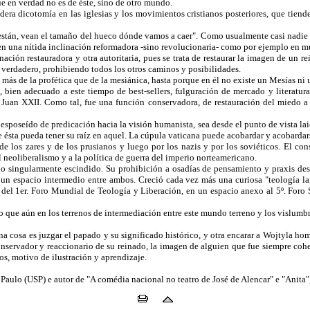
e en verdad no es de éste, sino de otro mundo.
era dicotomía en las iglesias y los movimientos cristianos posteriores, que tiende
están, vean el tamaño del hueco dónde vamos a caer". Como usualmente casi nadie o
enen una nítida inclinación reformadora -sino revolucionaria- como por ejemplo en m
ación restauradora y otra autoritaria, pues se trata de restaurar la imagen de un 
 verdadero, prohibiendo todos los otros caminos y posibilidades.
 más de la profética que de la mesiánica, hasta porque en él no existe un Mesías ni 
, bien adecuado a este tiempo de best-sellers, fulguración de mercado y literatura
 Juan XXII. Como tal, fue una función conservadora, de restauración del miedo a la
sposeído de predicación hacia la visión humanista, sea desde el punto de vista lai
e ésta pueda tener su raíz en aquel. La cúpula vaticana puede acobardar y acobardar
de los zares y de los prusianos y luego por los nazis y por los soviéticos. El co
l neoliberalismo y a la política de guerra del imperio norteamericano.
ado singularmente escindido. Su prohibición a osadías de pensamiento y praxis desc
 un espacio intermedio entre ambos. Creció cada vez más una curiosa "teología lai
n del 1er. Foro Mundial de Teología y Liberación, en un espacio anexo al 5º. Foro 
o que aún en los terrenos de intermediación entre este mundo terreno y los vislumbre
na cosa es juzgar el papado y su significado histórico, y otra encarar a Wojtyla ho
nservador y reaccionario de su reinado, la imagen de alguien que fue siempre cohe
os, motivo de ilustración y aprendizaje.
 Paulo (USP) e autor de "A comédia nacional no teatro de José de Alencar" e "Anita"