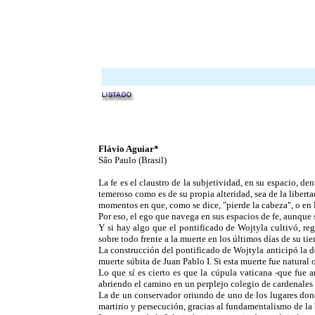
Flávio Aguiar
*
Sâo Paulo (Brasil)
La fe es el claustro de la subjetividad, en su espacio, d
temeroso como es de su propia alteridad, sea de la liber
momentos en que, como se dice, "pierde la cabeza", o en 
Por eso, el ego que navega en sus espacios de fe, aunque 
Y si hay algo que el pontificado de Wojtyla cultivó, re
sobre todo frente a la muerte en los últimos días de su t
La construcción del pontificado de Wojtyla anticipó la d
muerte súbita de Juan Pablo I. Si esta muerte fue natural 
Lo que sí es cierto es que la cúpula vaticana -que fue 
abriendo el camino en un perplejo colegio de cardenales 
La de un conservador oriundo de uno de los lugares dond
martirio y persecución, gracias al fundamentalismo de la b