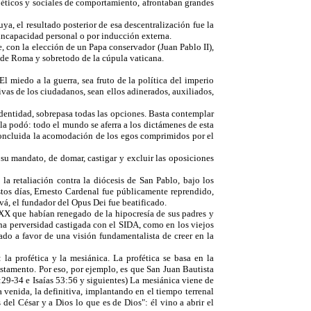
 éticos y sociales de comportamiento, afrontaban grandes
ya, el resultado posterior de esa descentralización fue la
r incapacidad personal o por inducción externa.
e, con la elección de un Papa conservador (Juan Pablo II),
a, de Roma y sobretodo de la cúpula vaticana.
 miedo a la guerra, sea fruto de la política del imperio
ivas de los ciudadanos, sean ellos adinerados, auxiliados,
 identidad, sobrepasa todas las opciones. Basta contemplar
 la podó: todo el mundo se aferra a los dictámenes de esta
. Concluida la acomodación de los egos comprimidos por el
su mandato, de domar, castigar y excluir las oposiciones
a retaliación contra la diócesis de San Pablo, bajo los
stos días, Ernesto Cardenal fue públicamente reprendido,
á, el fundador del Opus Dei fue beatificado.
 XX que habían renegado de la hipocresía de sus padres y
una perversidad castigada con el SIDA, como en los viejos
do a favor de una visión fundamentalista de creer en la
 la profética y la mesiánica. La profética se basa en la
Testamento. Por eso, por ejemplo, es que San Juan Bautista
1:29-34 e Isaías 53:56 y siguientes) La mesiánica viene de
 venida, la definitiva, implantando en el tiempo terrenal
 del César y a Dios lo que es de Dios": él vino a abrir el