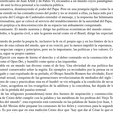
s pontificados de Juan XXIII y de Pablo VI, encarados a un mundo cuyos paradigmas
de unir la ética personal a la conducta pública.
ustantiva, disminuyendo el poder del Papa. Pero en una jerarquía rígida como la su
se enredó en las contradicciones del poder y no se resistió a ellas, ya haya sido po
ayoría del Colegio de Cardenales entendió el mensaje, y la respuesta fue fulminant
personalista, que se colocó al servicio del restablecimiento de la autoridad del Pap
stió perpleja a la desconstrucción de su espacio tan arduamente conquistado.
ominante. El miedo sustenta y dirige las políticas económicas del mundo entero. El
dio, o la guerra civil, o aún la guerra social como en el Brasil; dirige las expectat
miedo de perder la propia fe, inclusive la fe en el propio ego y en los límites de la
dores de esta cultura del miedo, que si no venció, por lo menos impidió la esperanza,
 negocian cargos y principios, pero no lo importante, las políticas y los valores
ta, sigue su propio camino.
 Ejerció con mano de hierro el derecho y el deber contraido en la construcción de 
como el Opus Dei, y humilló como quiso a las izquierdas.
ble en un mundo tan diverso como el de hoy. Una obviedad de esa política fue l
 control conservador sobre la región. En ejemplos ya recordados por la prensa en e
gado y casi expulsado de su prelado, el Obispo Arnulfo Romero fue olvidado; Escriv
ertad sexual, conquista de las generaciones revolucionarias de mediados del siglo
ro de casa y practicaban otra en el burdel- se vio relegada a la condición de ser 
sto, acogedora en los evangelios de la adúltera y la concubina, fue dejada de la
 de la pérdida del paraíso terrenal.
 de las religiones posmodernas) tiene dos fuentes de inspiración y construcción:
a de Cristo debe cumplir con la palabra y las metáforas de los profetas del Viejo 
dos del mundo": esta expresión está contenida en las palabras de Isaías (ver Juan, 
da del Mesías debe preparar los corazones de los fieles y conversos para la segunda
s. Es por esto que en esta tradición Cristo dice que "hay que dar al César lo que es