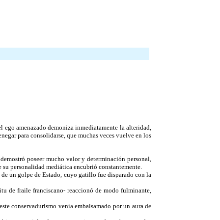
io: el ego amenazado demoniza inmediatamente la alteridad,
renegar para consolidarse, que muchas veces vuelve en los
ue demostró poseer mucho valor y determinación personal,
que su personalidad mediática encubrió constantemente.
 de un golpe de Estado, cuyo gatillo fue disparado con la
itu de fraile franciscano- reaccionó de modo fulminante,
Y este conservadurismo venía embalsamado por un aura de