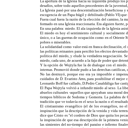
La apertura de la Iglesia hacia su izquierda produjo lo
desafíos, sobre todo aquellos procedentes de la juventud, 
La Iglesia pasó por una descentralización beneficiosa y s
escogencia de un Papa frágil y debilitado (Pablo VI) que 
Fuera cual fuera la razón de la elección del camino, la m
formado en una Iglesia reaccionaria. Era alguien fuerte, 
En una palabra: miedo. El ala izquierda de la Iglesia asi
El miedo es hoy el sentimiento cultural y socialmente d
único, o a las guerras de ocupación como en el Oriente Me
pobres o miserables.
La solidaridad como valor está en franca declinación, el 
las políticas reinantes para percibir los efectos devasta
política del miedo, y elude la verdadera negociación. Se
miedo, cada uno, de acuerdo a la faja de poder que deten
Y la opción de Wojtyla fue la de dialogar con el miedo.
internas. Promovió donde pudo a las derechas católicas, 
No las destruyó, porque eso era ya imposible e impensa
cuidados de D. Evaristo Arns, para posibilitar el mejor
Leonardo Boff fue callado, D.Pedro Casaldáliga fue casti
El Papa Wojtyla volvió a infundir miedo al sexo. La lib
abuelos culturales -aquellos que apoyaban una moral dent
tiempos bíblicos de Sodoma y Gomorra. La palabra de Cri
tradición que ve todavía en el sexo la razón o el resultado
El cristianismo evangélico (el de los evangelios, no el
inspiración que la descripción de la venida y vida terren
dice que Cristo es "el cordero de Dios que quita los peca
la inspiración de que esa descripción de la primera veni
las simientes del no-tiempo del paraíso e infierno finale