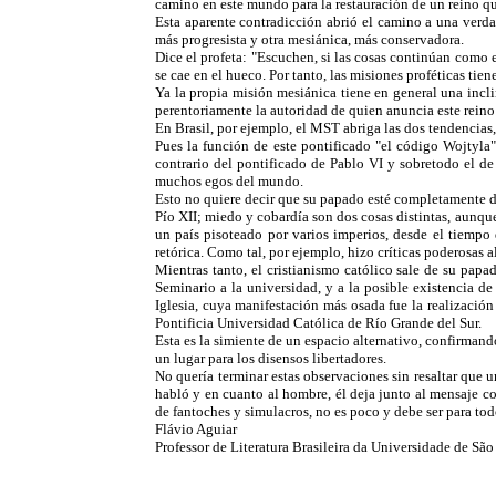
camino en este mundo para la restauración de un reino qu
Esta aparente contradicción abrió el camino a una verdad
más progresista y otra mesiánica, más conservadora.
Dice el profeta: "Escuchen, si las cosas continúan como 
se cae en el hueco. Por tanto, las misiones proféticas ti
Ya la propia misión mesiánica tiene en general una inclin
perentoriamente la autoridad de quien anuncia este reino
En Brasil, por ejemplo, el MST abriga las dos tendencias,
Pues la función de este pontificado "el código Wojtyla"
contrario del pontificado de Pablo VI y sobretodo el de
muchos egos del mundo.
Esto no quiere decir que su papado esté completamente de
Pío XII; miedo y cobardía son dos cosas distintas, aunqu
un país pisoteado por varios imperios, desde el tiempo 
retórica. Como tal, por ejemplo, hizo críticas poderosas a
Mientras tanto, el cristianismo católico sale de su pap
Seminario a la universidad, y a la posible existencia de
Iglesia, cuya manifestación más osada fue la realizació
Pontificia Universidad Católica de Río Grande del Sur.
Esta es la simiente de un espacio alternativo, confirmand
un lugar para los disensos libertadores.
No quería terminar estas observaciones sin resaltar que u
habló y en cuanto al hombre, él deja junto al mensaje co
de fantoches y simulacros, no es poco y debe ser para tod
Flávio Aguiar
Professor de Literatura Brasileira da Universidade de São