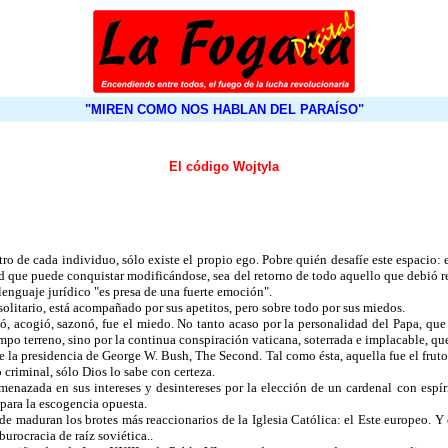
"MIREN COMO NOS HABLAN DEL PARAÍSO"
El código Wojtyla
entro de cada individuo, sólo existe el propio ego. Pobre quién desafíe este espac
tad que puede conquistar modificándose, sea del retorno de todo aquello que debió 
lenguaje jurídico "es presa de una fuerte emoción".
solitario, está acompañado por sus apetitos, pero sobre todo por sus miedos.
gó, acogió, sazonó, fue el miedo. No tanto acaso por la personalidad del Papa, q
iempo terreno, sino por la continua conspiración vaticana, soterrada e implacable, 
e la presidencia de George W. Bush, The Second. Tal como ésta, aquella fue el fruto
o criminal, sólo Dios lo sabe con certeza.
amenazada en sus intereses y desintereses por la elección de un cardenal con espír
para la escogencia opuesta.
e maduran los brotes más reaccionarios de la Iglesia Católica: el Este europeo. 
urocracia de raíz soviética..