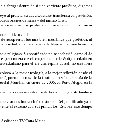
n a abrigar dentro de sí una vertiente profética, digamos
ye al profeta, su advertencia se transforma en previsión:
uchos pasajes de Isaías y del mismo Cristo.
reino cuya visión se perdió y al mismo tiempo de reafirmar
un candidato a tal.
 de aeropuerto, fue más bien mesiánica que profética, al
 libertad y de dejar suelta la libertad del miedo en los
co o religioso. Su pontificado no se acobardó, como el de
se, pero no era ése el temperamento de Wojtyla, criado en
nservadurismo para él era una espina dorsal, no una mera
olocó a la mejor teología, a la mejor reflexión desde el
ca", poco temerosa de la institución y la jerarquía de la
Social Mundial, en enero de 2005, en Porto Alegre, en la
s de los espacios infinitos de la creación, existe también
mbre y su destino también histórico. Del pontificado ya se
rente al extremo con sus principios. Esto, en este tiempo
, é editor da TV Carta Maior