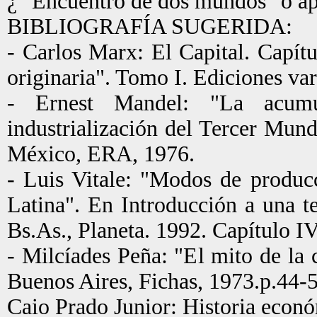
¿ "Encuentro de dos mundos" o apl
BIBLIOGRAFÍA SUGERIDA:
- Carlos Marx: El Capital. Capí
originaria". Tomo I. Ediciones var
- Ernest Mandel: "La acumul
industrialización del Tercer Mun
México, ERA, 1976.
- Luis Vitale: "Modos de produc
Latina". En Introducción a una te
Bs.As., Planeta. 1992. Capítulo IV
- Milcíades Peña: "El mito de la
Buenos Aires, Fichas, 1973.p.44-5
Caio Prado Junior: Historia económ