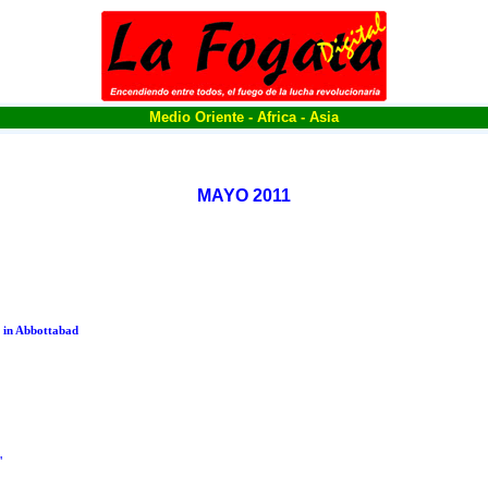
Medio Oriente - Africa - Asia
MAYO 2011
m in Abbottabad
"