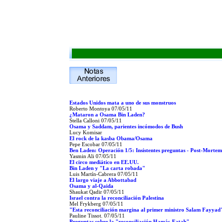
Estados Unidos mata a uno de sus monstruos
Roberto Montoya
07/05/11
¿Mataron a Osama Bin Laden?
Stella Calloni
07/05/11
Osama y Saddam, parientes incómodos de Bush
Lucy Komisar
El rock de la kasba Obama/Osama
Pepe Escobar
07/05/11
Ben Laden: Operación 1/5: Insistentes preguntas - Post-Morte
Yasmin Ali
07/05/11
El circo mediático en EE.UU.
Bin Laden y "La carta robada"
Luis Martín-Cabrera
07/05/11
El largo viaje a Abbottabad
Osama y al-Qaida
Shaukat Qadir
07/05/11
Israel contra la reconciliación Palestina
Mel Frykberg
07/05/11
"Esta reconciliación margina al primer ministro Salam Fayyad
Pauline Tissot.
07/05/11
Preguntas sobre la "reconciliación Hamás-Fatah"