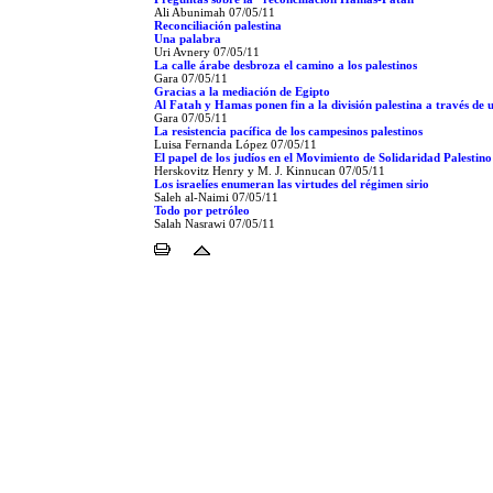
Ali Abunimah
07/05/11
Reconciliación palestina
Una palabra
Uri Avnery
07/05/11
La calle árabe desbroza el camino a los palestinos
Gara
07/05/11
Gracias a la mediación de Egipto
Al Fatah y Hamas ponen fin a la división palestina a través de 
Gara
07/05/11
La resistencia pacífica de los campesinos palestinos
Luisa Fernanda López
07/05/11
El papel de los judíos en el Movimiento de Solidaridad Palestino
Herskovitz Henry y M. J. Kinnucan
07/05/11
Los israelíes enumeran las virtudes del régimen sirio
Saleh al-Naimi
07/05/11
Todo por petróleo
Salah Nasrawi
07/05/11