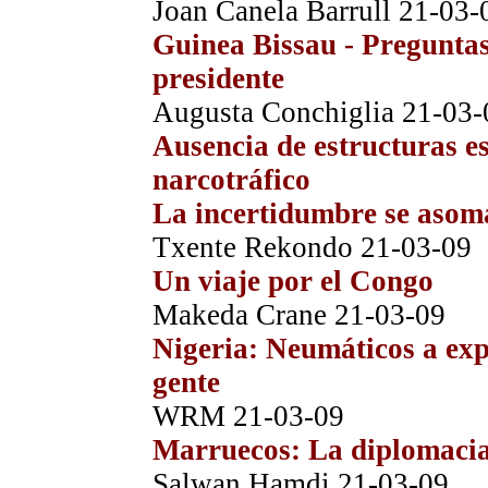
Joan Canela Barrull
21-03-
Guinea Bissau
-
Preguntas
presidente
Augusta Conchiglia
21-03-
Ausencia de estructuras es
narcotráfico
La incertidumbre se asom
Txente Rekondo
21-03-09
Un viaje por el Congo
Makeda Crane
21-03-09
Nigeria
:
Neumáticos a expe
gente
WRM
21-03-09
Marruecos
:
La diplomaci
Salwan Hamdi
21-03-09