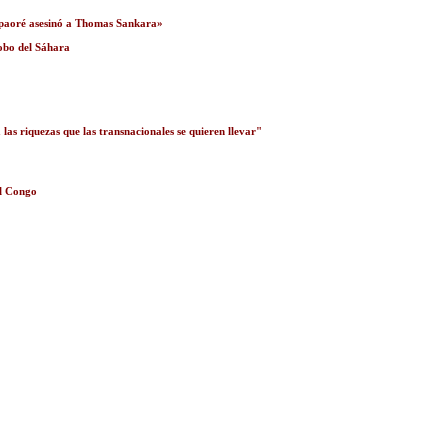
mpaoré asesinó a Thomas Sankara»
robo del Sáhara
as riquezas que las transnacionales se quieren llevar"
el Congo