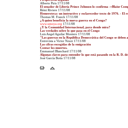
Alberto Piris 17/11/08
El senador de Liberia Prince Johnson lo confirma -«Blaise Co
Rémi Riviere 17/11/08
Hemeroteca: un instructivo y esclarecedor texto de 1976. - El 
Thomas M. Franck 17/11/08
¿A quien beneficia la nueva guerra en el Congo?
www.umoya.org
17/11/08
¿Y la Comunidad Internacional, para donde mira?
Las verdades sobre lo que pasa en el Congo
Luis Angel Aguilar Montero 17/11/08
"Las guerras en la República Democrática del Congo se deben a l
Entrevista a Victor Nzuzi 17/11/08
Las cifras escogidas de la emigración
Contar los muertos.
Emmanuel Blanchard 17/11/08
Algunas claves para entender lo que está pasando en la R. D. d
José García Botía 17/11/08