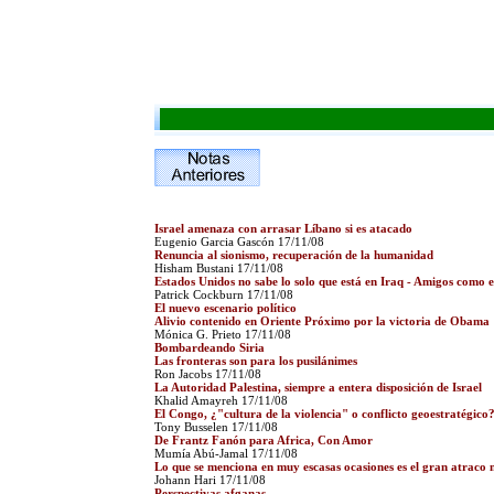
Israel amenaza con arrasar Líbano si es atacado
Eugenio Garcia Gascón
17/11/08
Renuncia al sionismo, recuperación de la humanidad
Hisham Bustani 17/11/08
Estados Unidos no sabe lo solo que está en Iraq - Amigos como e
Patrick Cockburn 17/11/08
El nuevo escenario político
Alivio contenido en Oriente Próximo por la victoria de Obama
Mónica G. Prieto 17/11/08
Bombardeando Siria
Las fronteras son para los pusilánimes
Ron Jacobs 17/11/08
La Autoridad Palestina, siempre a entera disposición de Israel
Khalid Amayreh 17/11/08
El Congo, ¿"cultura de la violencia" o conflicto geoestratégico
Tony Busselen 17/11/08
De Frantz Fanón para Africa, Con Amor
Mumía Abú-Jamal 17/11/08
Lo que se menciona en muy escasas ocasiones es el gran atraco 
Johann Hari 17/11/08
Perspectivas afganas