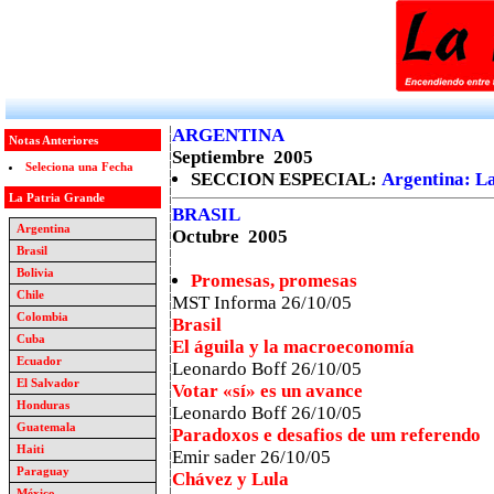
ARGENTINA
Notas Anteriores
Septiembre 2005
Seleciona una Fecha
SECCION ESPECIAL:
Argentina: La
La Patria Grande
BRASIL
Argentina
Octubre 2005
Brasil
Bolivia
Promesas, promesas
Chile
MST Informa 26/10/05
Colombia
Brasil
Cuba
El águila y la macroeconomía
Ecuador
Leonardo Boff 26/10/05
El Salvador
Votar «sí» es un avance
Honduras
Leonardo Boff 26/10/05
Guatemala
Paradoxos e desafios de um referendo
Haiti
Emir sader 26/10/05
Paraguay
Chávez y Lula
México