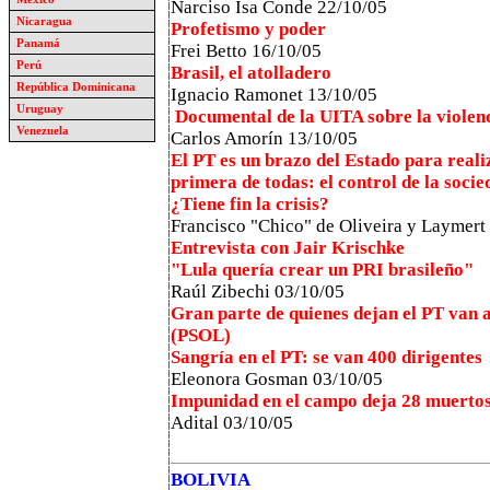
Narciso Isa Conde 22/10/05
Nicaragua
Profetismo y poder
Panamá
Frei Betto 16/10/05
Perú
Brasil, el atolladero
República Dominicana
Ignacio Ramonet 13/10/05
Uruguay
Documental de la UITA sobre la violenc
Venezuela
Carlos Amorín 13/10/05
El PT es un brazo del Estado para realiz
primera de todas: el control de la soci
¿Tiene fin la crisis?
Francisco "Chico" de Oliveira y Laymert
Entrevista con Jair Krischke
"Lula quería crear un PRI brasileño"
Raúl Zibechi
03/10/05
Gran parte de quienes dejan el PT van a
(PSOL)
Sangría en el PT: se van 400 dirigentes
Eleonora Gosman 03/10/05
Impunidad en el campo deja 28 muerto
Adital
03/10/05
BOLIVIA