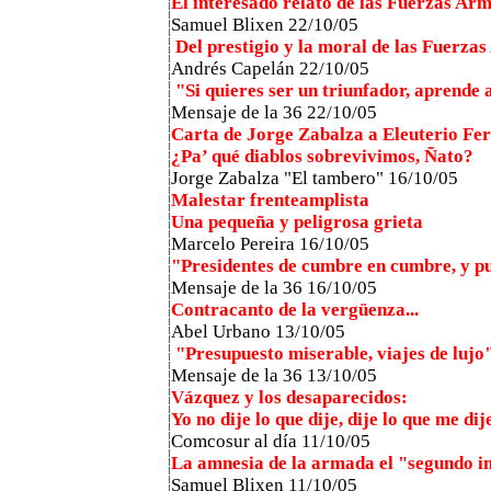
El interesado relato de las Fuerzas Ar
Samuel Blixen
22/10/05
Del prestigio y la moral de las Fuerz
Andrés Capelán 22/10/05
"Si quieres ser un triunfador, aprende 
Mensaje de la 36
22/10/05
Carta de Jorge Zabalza a Eleuterio F
¿Pa’ qué diablos sobrevivimos, Ñato?
Jorge Zabalza "El tambero" 16/10/05
Malestar frenteamplista
Una pequeña y peligrosa grieta
Marcelo Pereira
16/10/05
"Presidentes de cumbre en cumbre, y p
Mensaje de la 36
16/10/05
Contracanto de la vergüenza...
Abel Urbano 13/10/05
"Presupuesto miserable, viajes de lujo
Mensaje de la 36
13/10/05
Vázquez y los desaparecidos:
Yo no dije lo que dije, dije lo que me di
Comcosur al día 11/10/05
La amnesia de la armada el "segundo i
Samuel Blixen 11/10/05