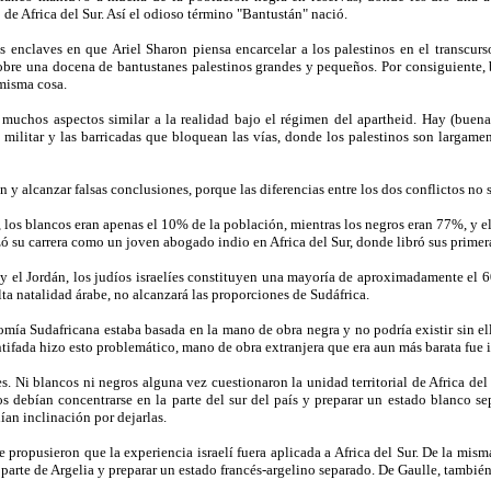
 de Africa del Sur. Así el odioso término "Bantustán" nació.
os enclaves en que Ariel Sharon piensa encarcelar a los palestinos en el transcurso
obre una docena de bantustanes palestinos grandes y pequeños. Por consiguiente, 
 misma cosa.
n muchos aspectos similar a la realidad bajo el régimen del apartheid. Hay (buenas
l militar y las barricadas que bloquean las vías, donde los palestinos son largamen
 y alcanzar falsas conclusiones, porque las diferencias entre los dos conflictos no
ur, los blancos eran apenas el 10% de la población, mientras los negros eran 77%, y e
 su carrera como un joven abogado indio en Africa del Sur, donde libró sus primeras
o y el Jordán, los judíos israelíes constituyen una mayoría de aproximadamente el 
ta natalidad árabe, no alcanzará las proporciones de Sudáfrica.
onomía Sudafricana estaba basada en la mano de obra negra y no podría existir sin e
tifada hizo esto problemático, mano de obra extranjera que era aun más barata fue 
. Ni blancos ni negros alguna vez cuestionaron la unidad territorial de Africa del 
s debían concentrarse en la parte del sur del país y preparar un estado blanco se
nían inclinación por dejarlas.
ue propusieron que la experiencia israelí fuera aplicada a Africa del Sur. De la mi
 parte de Argelia y preparar un estado francés-argelino separado. De Gaulle, tambié