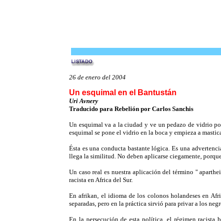
26 de enero del 2004
Un esquimal en el Bantustán
Uri Avnery
Traducido para Rebelión por Carlos Sanchis
Un esquimal va a la ciudad y ve un pedazo de vidrio por p
esquimal se pone el vidrio en la boca y empieza a mastica
Ésta es una conducta bastante lógica. Es una advertenci
llega la similitud. No deben aplicarse ciegamente, porqu
Un caso real es nuestra aplicación del término " aparthe
racista en Africa del Sur.
En afrikan, el idioma de los colonos holandeses en Afric
separadas, pero en la práctica sirvió para privar a los neg
En la persecución de esta política, el régimen racist