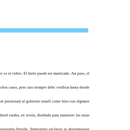
o es el vidrio. El hielo puede ser masticado. Así pues, el
uchos casos, pero uno siempre debe verificar hasta donde
dial presionará al gobierno israelí como hizo con régimen
theid estaba, en teoría, diseñada para mantener las razas
 autonomía fingida. Semejantes enclaves se denominaron