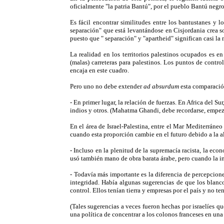
oficialmente "la patria Bantú", por el pueblo Bantú negro
Es fácil encontrar similitudes entre los bantustanes y l
separación" que está levantándose en Cisjordania crea s
puesto que " separación" y "apartheid" significan casi la
La realidad en los territorios palestinos ocupados es e
(malas) carreteras para palestinos. Los puntos de contro
encaja en este cuadro.
Pero uno no debe extender
ad absurdum
esta comparación
- En primer lugar, la relación de fuerzas. En Africa del S
indios y otros. (Mahatma Ghandi, debe recordarse, empezó
En el área de Israel-Palestina, entre el Mar Mediterráne
cuando esta proporción cambie en el futuro debido a la al
- Incluso en la plenitud de la supremacía racista, la ec
usó también mano de obra barata árabe, pero cuando la in
- Todavía más importante es la diferencia de percepciones
integridad. Había algunas sugerencias de que los blanco
control. Ellos tenían tierra y empresas por el país y no te
(Tales sugerencias a veces fueron hechas por israelíes q
una política de concentrar a los colonos franceses en una