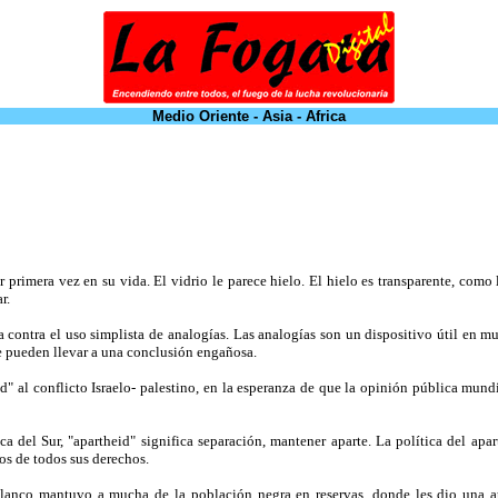
Medio Oriente - Asia - Africa
rimera vez en su vida. El vidrio le parece hielo. El hielo es transparente, como l
r.
a contra el uso simplista de analogías. Las analogías son un dispositivo útil en m
e pueden llevar a una conclusión engañosa.
id" al conflicto Israelo- palestino, en la esperanza de que la opinión pública mun
a del Sur, "apartheid" significa separación, mantener aparte. La política del apar
ros de todos sus derechos.
a blanco mantuvo a mucha de la población negra en reservas, donde les dio una