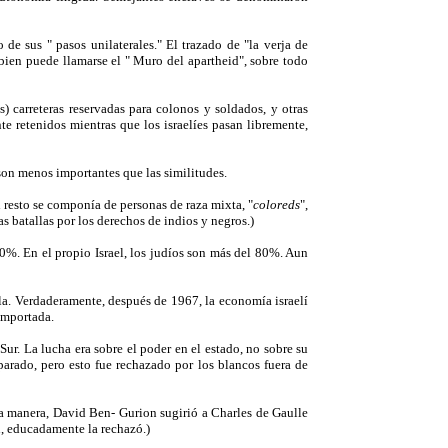
 de sus " pasos unilaterales." El trazado de "la verja de
bien puede llamarse el " Muro del apartheid", sobre todo
) carreteras reservadas para colonos y soldados, y otras
te retenidos mientras que los israelíes pasan libremente,
 son menos importantes que las similitudes.
l resto se componía de personas de raza mixta, "
coloreds
",
 batallas por los derechos de indios y negros.)
60%. En el propio Israel, los judíos son más del 80%. Aun
lla. Verdaderamente, después de 1967, la economía israelí
importada.
Sur. La lucha era sobre el poder en el estado, no sobre su
parado, pero esto fue rechazado por los blancos fuera de
sma manera, David Ben- Gurion sugirió a Charles de Gaulle
n, educadamente la rechazó.)