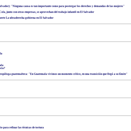
lvador): "Ninguna causa es tan importante como para postergar los derechos y demandas de las mujeres"
la, junto con otras empresas, se aprovechan del trabajo infantil en El Salvador
uerte La ultraderecha gobierna en El Salvador
la
ala
ncia?
tropóloga guatemalteca: "En Guatemala vivimos un momento crítico, en una transición que llegó a su límite"
o para refinar las técnicas de tortura