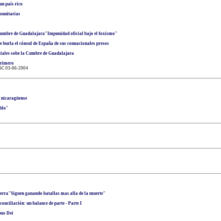
un país rico
munitarias
 Cumbre de Guadalajara"Impunidad oficial bajo el foxismo"
se burla el cónsul de España de sus connacionales presos
iales sobe la Cumbre de Guadalajara
primero
ASC 03-06-2004
 nicaragüense
eblo"
uerra"Siguen ganando batallas mas alla de la muerte"
onciliación: un balance de parte - Parte I
pus Dei