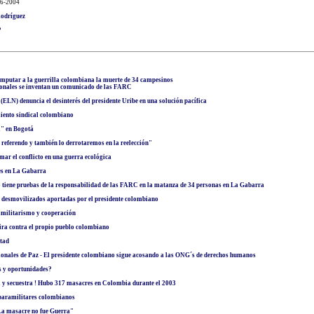
06-2004
Rodríguez
?
mputar a la guerrilla colombiana la muerte de 34 campesinos
ionales se inventan un comunicado de las FARC
(ELN) denuncia el desinterés del presidente Uribe en una solución pacífica
miento sindical colombiano
" en Bogotá
 referendo y también lo derrotaremos en la reelección"
mar el conflicto en una guerra ecológica
es en La Gabarra
o tiene pruebas de la responsabilidad de las FARC en la matanza de 34 personas en La Gabarra
 desmovilizados aportadas por el presidente colombiano
amilitarismo y cooperación
ira contra el propio pueblo colombiano
ntad
ionales de Paz - El presidente colombiano sigue acosando a las ONG´s de derechos humanos
 y oportunidades?
 y secuestra ! Hubo 317 masacres en Colombia durante el 2003
 paramilitares colombianos
a masacre no fue Guerra"