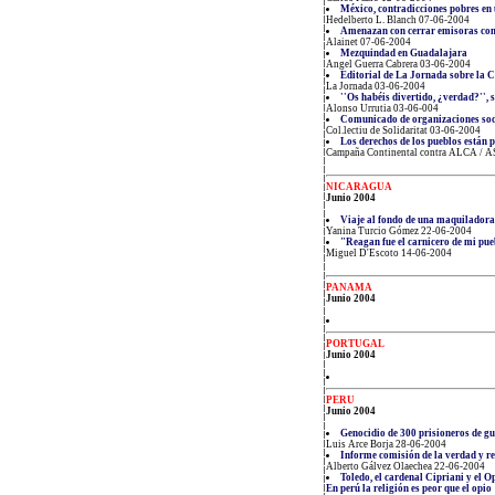
México, contradicciones pobres en 
Hedelberto L. Blanch 07-06-2004
Amenazan con cerrar emisoras co
Alainet 07-06-2004
Mezquindad en Guadalajara
Angel Guerra Cabrera 03-06-2004
Editorial de La Jornada sobre la
La Jornada 03-06-2004
''Os habéis divertido, ¿verdad?'', 
Alonso Urrutia 03-06-004
Comunicado de organizaciones soc
Col.lectiu de Solidaritat 03-06-2004
Los derechos de los pueblos están 
Campaña Continental contra ALCA / 
NICARAGUA
Junio 2004
Viaje al fondo de una maquiladora
Yanina Turcio Gómez 22-06-2004
"Reagan fue el carnicero de mi pu
Miguel D'Escoto 14-06-2004
PANAMA
Junio 2004
PORTUGAL
Junio 2004
PERU
Junio 2004
Genocidio de 300 prisioneros de g
Luis Arce Borja 28-06-2004
Informe comisión de la verdad y rec
Alberto Gálvez Olaechea 22-06-2004
Toledo, el cardenal Cipriani y el O
En perú la religión es peor que el opio