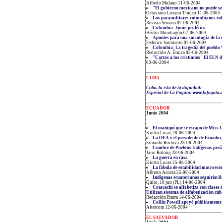
Alfredo Molano 11-06-2004
"El gobierno mexicano no puede ser
Octaviano Lozano Tinoco 11-06-2004
Los paramilitares colombianos roba
Revista Semana 07-06-2004
Colombia: Junio profético
Héctor Mondragón 07-06-2004
Apuntes para una sociología de la 
Federico Sarmiento 07-06-2004
Colombia: La tragedia del puebl
Redacción A. Étnica 03-06-2004
"Cartas a los cristianos" El ELN d
03-06-2004
CUBA
Cuba, la isla de la dignidad:
Especial de La Fogata: www.lafogata.
ECUADOR
Junio 2004
El maniquí que se escapo de Miss 
Kintto Lucas 28-06-2004
La OEA y el presidente de Ecuador,
Eduardo Ruilova 28-06-2004
Cumbre de Pueblos Indígenas preá
Jairo Rolong 28-06-2004
La guerra en casa
Kintto Lucas 25-06-2004
La fábula de estabilidad macroec
Alberto Acosta 25-06-2004
Indígenas ecuatorianos seguirán ll
Quito, 10 jun (PL) 14-06-2004
Cotacachi se alfabetiza con clases 
Utilizan sistema de alfabetización cu
Redacción Ibarra 14-06-2004
Collin Powell apoyó públicamente 
Altercom 12-06-2004
EL SALVADOR