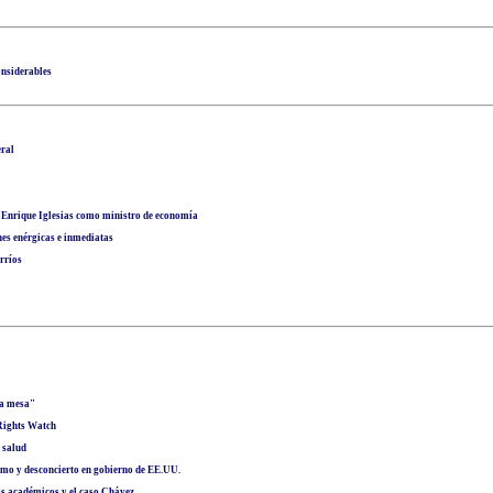
onsiderables
eral
 Enrique Iglesias como ministro de economía
nes enérgicas e inmediatas
rríos
la mesa"
Rights Watch
 salud
smo y desconcierto en gobierno de EE.UU.
s académicos y el caso Chávez