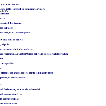
ce que ganan muy poco
s.com, habla sobre justicia comunitaria aymara
2-06-2004
n militar
ymara
unitaria de los Aymaras
sos en Palacio
ra ricos, la otra es de los pobres
 y de la Vida de Bolivia
 y el poder
las preguntas planteadas por Mesa
n al referéndum. La Central Obrera Boliviana boicoteará el Referéndum
ial
a con represión
um
os armados con ametralladoras contra familias sin tierra
mpesinos, maestros y obreros
le"
a al Parlamento y retorna a la lucha social
a de nacionalizar el gas
 la guerra por el gas
pone a dinamitazos