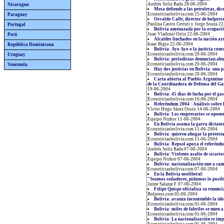
Andrés Soliz Rada 28-06-2004
Nicaragua
Mesa defiende a las petroleras, di
Econoticiasbolivia.com 25-06-2004
Paraguay
Osvaldo Calle, director de bolpres
Paulina Castro Cerruti y Jorge Souza 2
Portugal
Bolivia amenazada por la ocupació
Juan Vladimir Ortiz 22-06-2004
Perú
Alcaldes linchados en la nación a
Isaac Bigio 22-06-2004
República Dominicana
Bolivia: Ayo Ayo o la justicia com
Econoticiasbolivia.com 20-06-2004
Uruguay
Bolivia: periodistas denuncian abu
Econoticiasbolivia.com 20-06-2004
Venezuela
Hay dos justicias en Bolivia: una pa
Econoticiasbolivia.com 20-06-2004
Carta abierta al Pueblo Argentino
de la Coordinadora de Defensa del Gas
19-06-2004
Bolivia: 45 días de lucha por el gas
Econoticiasbolivia.com 16-06-2004
Referéndum 2004 : Análisis sobre 
Víctor Hugo Sáinz Ossio 14-06-2004
Bolivia: Los empresarios se opone
Equipo Nizkor 11-06-2004
En Bolivia asoma la garra dictator
Econoticiasbolivia.com 11-06-2004
Bolivia: quieren ahogar la protest
Econoticiasbolivia.com 11-06-2004
Bolivia: Repsol apoya el referénd
Andrés Soliz Rada 07-06-2004
Bolivia: Violento asalto de sicari
Equipo Nizkor 07-06-2004
Bolivia: nacionalización une a ca
Econoticiasbolivia.com 07-06-2004
En la Bolivia neoliberal:
"Seamos soñadores, pidamos lo posib
Jaime Salazar F. 07-06-2004
Felipe Quispe oficializa su renunci
Bolpress.com 05-06-2004
Bolivia: avanza incontenible la ide
Econoticiasbolivia.com 05-06-2004
Bolivia: miles de fabriles se unen a
Econoticiasbolivia.com 05-06-2004
Bolivia: La nacionalización se im