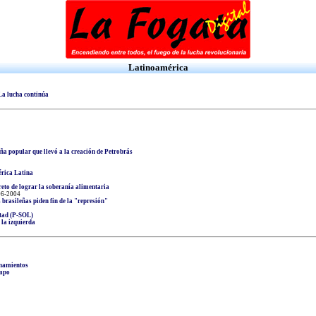
Latinoamérica
La lucha continúa
ña popular que llevó a la creación de Petrobrás
érica Latina
eto de lograr la soberanía alimentaria
06-2004
 brasileñas piden fin de la "represión"
rtad (P-SOL)
 la izquierda
chamientos
empo
?