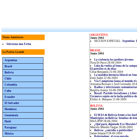
ARGENTINA
Notas Anteriores
Junio 2004
SECCION ESPECIAL:
Argentina: 
Seleciona una Fecha
BRASIL
La Patria Grande
Junio 2004
La violencia los prefiere jóvenes
Argentina
Nora Di Pacce 28-06-2004
Lula da vuelta al lema de la campa
Brasil
El petróleo es de ellas
César Benjamín 25-06-2004
Bolivia
La maldita herencia liberal en Am
Emir Sader 22-06-2004
Chile
Vía Campesina lanza al mundo el r
Alexania Rossato y José Coronado 20-
Colombia
Radios y televisiones comunitarias
Rogéria Araujo 16-06-2004
Cuba
Brasil: Partido Socialismo y Libe
Un nuevo sujeto en la lucha política de
Ecuador
Elidio A. Marques 11-06-2004
El Salvador
BOLIVIA
Junio 2004
Honduras
El MAS de Bolivia frente a los lin
Guatemala
Municipios en Bolivia: bombas de ti
MAS-IPSP 28-06-2004
Haiti
¿Qué pasó, diputado Evo Morales
Marcelo Méndez Vargas 28-06-2004
Paraguay
Bolivia: ¿suicidio o politicidio?
Jaime Salazar F.28-06-2004
México
Referéndum: el gran engaño