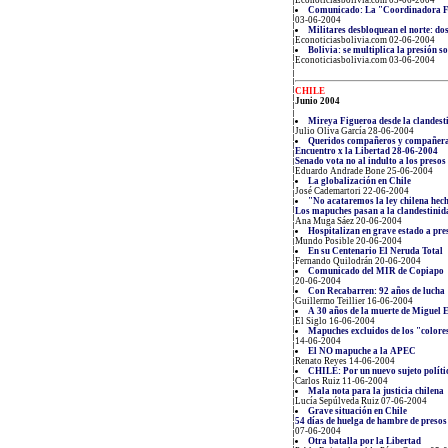
Econoticiasbolivia.com 05-06-2004
Comunicado: La "Coordinadora Febr
03-06-2004
Militares desbloquean el norte: do
Econoticiasbolivia.com 02-06-2004
Bolivia: se multiplica la presión 
Econoticiasbolivia.com 03-06-2004
CHILE
Junio 2004
Mireya Figueroa desde la clandesti
Julio Oliva García 28-06-2004
Queridos compañeros y compañeras
Encuentro x la Libertad 28-06-2004
Senado vota no al indulto a los presos 
Eduardo Andrade Bone 25-06-2004
La globalización en Chile
José Cademartori 22-06-2004
"No acataremos la ley chilena hec
Los mapuches pasan a la clandestinid
Ana Muga Sáez 20-06-2004
Hospitalizan en grave estado a pres
Mundo Posible 20-06-2004
En su Centenario El Neruda Total
Fernando Quilodrán 20-06-2004
Comunicado del MIR de Copiapo
20-06-2004
Con Recabarren: 92 años de lucha
Guillermo Teillier 16-06-2004
A 30 años de la muerte de Miguel
El Siglo 16-06-2004
Mapuches excluidos de los "colores
14-06-2004
El NO mapuche a la APEC
Renato Reyes 14-06-2004
CHILE: Por un nuevo sujeto políti
Carlos Ruiz 11-06-2004
Mala nota para la justicia chilena
Lucía Sepúlveda Ruiz 07-06-2004
Grave situación en Chile
54 días de huelga de hambre de presos 
07-06-2004
Otra batalla por la Libertad