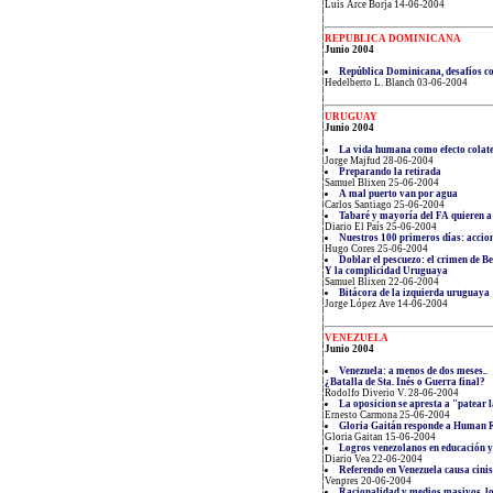
Luis Arce Borja 14-06-2004
REPUBLICA DOMINICANA
Junio 2004
República Dominicana, desafíos c
Hedelberto L. Blanch 03-06-2004
URUGUAY
Junio 2004
La vida humana como efecto colat
Jorge Majfud 28-06-2004
Preparando la retirada
Samuel Blixen 25-06-2004
A mal puerto van por agua
Carlos Santiago 25-06-2004
Tabaré y mayoría del FA quieren a
Diario El País 25-06-2004
Nuestros 100 primeros días: accio
Hugo Cores 25-06-2004
Doblar el pescuezo: el crimen de Be
Y la complicidad Uruguaya
Samuel Blixen 22-06-2004
Bitácora de la izquierda uruguaya
Jorge López Ave 14-06-2004
VENEZUELA
Junio 2004
Venezuela: a menos de dos meses..
¿Batalla de Sta. Inés o Guerra final?
Rodolfo Diverio V. 28-06-2004
La oposicion se apresta a "patear 
Ernesto Carmona 25-06-2004
Gloria Gaitán responde a Human 
Gloria Gaitan 15-06-2004
Logros venezolanos en educación y
Diario Vea 22-06-2004
Referendo en Venezuela causa cini
Venpres 20-06-2004
Racionalidad y medios masivos, lo