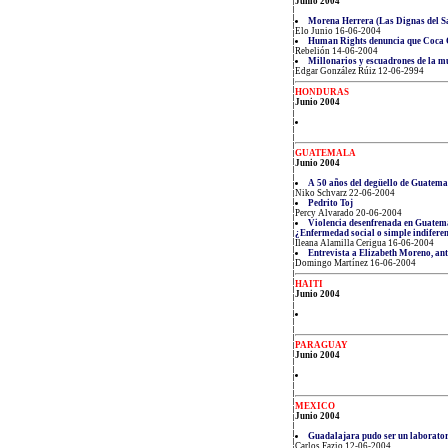
Junio 2004
Morena Herrera (Las Dignas del Sa
Elo Junio 16-06-2004
Human Rights denuncia que Coca Co
Rebelión 14-06-2004
Millonarios y escuadrones de la m
Edgar González Rúiz 12-06-2994
HONDURAS
Junio 2004
GUATEMALA
Junio 2004
A 50 años del degüello de Guatema
Niko Schvarz 22-06-2004
Pedrito Toj
Percy Alvarado 20-06-2004
Violencia desenfrenada en Guatem
¿Enfermedad social o simple indifere
Ileana Alamilla Cerigua 16-06-2004
Entrevista a Elizabeth Moreno, an
Domingo Martínez 16-06-2004
HAITI
Junio 2004
PARAGUAY
Junio 2004
MEXICO
Junio 2004
Guadalajara pudo ser un laboratori
Carlos Fazio 12-06-2004