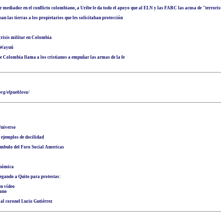
 mediador en el conflicto colombiano, a Uribe le da todo el apoyo que al ELN y las FARC las acusa de "terrorist
n las tierras a los propietarios que les solicitaban protección
crisis militar en Colombia
o Wayuú
e Colombia llama a los cristianos a empuñar las armas de la fe
org/elpueblova/
Universo
 ejemplos de docilidad
mbulo del Foro Social Americas
onómica
egando a Quito para protestas:
en vídeo
bano
al coronel Lucio Gutiérrez