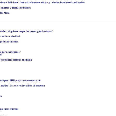
ero Boliviano" frente al referendum del gas y la lucha de resistencia del pueblo
s muertos y decenas de heridos
sobre Mesa
nidad: 'si quieren mapuches presos ¡que les cueste!'
 de la solidaridad
politicos chilenos
ha para castigarnos"
ad
os políticos chilenos en huelga
 Enríquez - MIR prepara conmemoración
 unidos" Los colores invisibles de Benetton
co
políticos chilenos