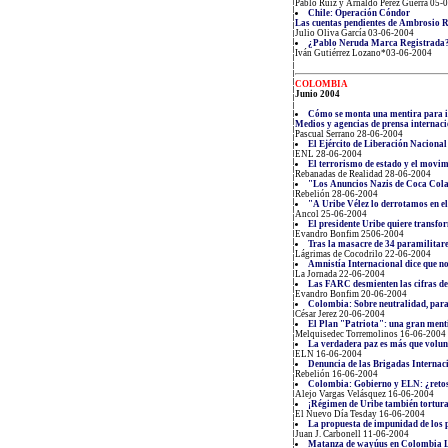
Pablo Ruiz y Arnaldo Pérez Guerra 05-
Chile: Operación Cóndor
Las cuentas pendientes de Ambrosio 
Julio Oliva García 03-06-2004
¿Pablo Neruda Marca Registrada
Iván Gutiérrez Lozano*03-06-2004
COLOMBIA
Junio 2004
Cómo se monta una mentira para i
Medios y agencias de prensa internac
Pascual Serrano 28-06-2004
El Ejército de Liberación Nacional 
ENL 28-06-2004
El terrorismo de estado y el movi
Rebanadas de Realidad 28-06-2004
"Los Anuncios Nazis de Coca Cola
Rebelión 28-06-2004
"A Uribe Vélez lo derrotamos en el
Ancol 25-06-2004
El presidente Uribe quiere transfor
Evandro Bonfim 2506-2004
Tras la masacre de 34 paramilitar
Lágrimas de Cocodrilo 22-06-2004
Amnistía Internacional dice que n
La Jornada 22-06-2004
Las FARC desmienten las cifras de
Evandro Bonfim 20-06-2004
Colombia: Sobre neutralidad, par
César Jerez 20-06-2004
El Plan "Patriota": una gran ment
Melquisedec Torremolinos 16-06-2004
La verdadera paz es más que volu
ELN 16-06-2004
Denuncia de las Brigadas Internac
Rebelión 16-06-2004
Colombia: Gobierno y ELN: ¿retos
Alejo Vargas Velásquez 16-06-2004
¡Régimen de Uribe también tortura
El Nuevo Día Tesday 16-06-2004
La propuesta de impunidad de los
Juan J. Carbonell 11-06-2004
Matanza de wayúus en Colombia L