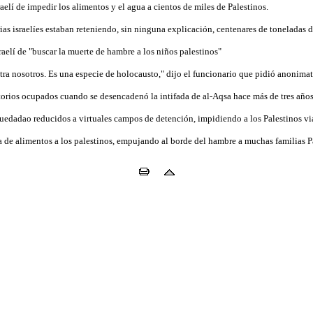
elí de impedir los alimentos y el agua a cientos de miles de Palestinos.
ias israelíes estaban reteniendo, sin ninguna explicación, centenares de toneladas d
elí de "buscar la muerte de hambre a los niños palestinos"
a nosotros. Es una especie de holocausto," dijo el funcionario que pidió anonimat
ritorios ocupados cuando se desencadenó la intifada de al-Aqsa hace más de tres años
uedadao reducidos a virtuales campos de detención, impidiendo a los Palestinos via
ra de alimentos a los palestinos, empujando al borde del hambre a muchas familias 