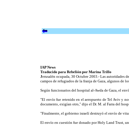
IAP News
Traducido para Rebelión por Marina Trillo
J
erusalén ocupada, 30 Octubre 2003.- Las autoridades del
campos de refugiados de la franja de Gaza, algunos de lo
Según funcionarios del hospital al-Awda de Gaza, el enví
"El envío fue retenido en el aeropuerto de Tel Aviv y 
documento, exigían otro," dijo el Dr. M. al Farra del hosp
"Finalmente, el gobierno israelí destruyó el envío de vi
El envío en cuestión fue donado por Holy Land Trust, una