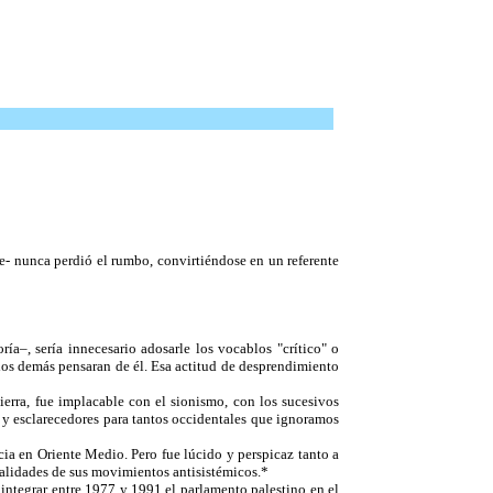
se- nunca perdió el rumbo, convirtiéndose en un referente
ía–, sería innecesario adosarle los vocablos "crítico" o
os demás pensaran de él. Esa actitud de desprendimiento
ierra, fue implacable con el sionismo, con los sucesivos
s y esclarecedores para tantos occidentales que ignoramos
ncia en Oriente Medio. Pero fue lúcido y perspicaz tanto a
cialidades de sus movimientos antisistémicos.*
 integrar entre 1977 y 1991 el parlamento palestino en el