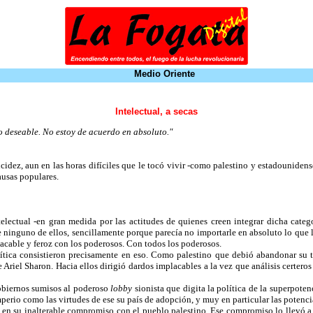
Medio Oriente
Intelectual, a secas
lo deseable. No estoy de acuerdo en absoluto."
cidez, aun en las horas difíciles que le tocó vivir -como palestino y estadouniden
ausas populares.
electual -en gran medida por las actitudes de quienes creen integrar dicha categor
inguno de ellos, sencillamente porque parecía no importarle en absoluto lo que l
lacable y feroz con los poderosos. Con todos los poderosos.
lítica consistieron precisamente en eso. Como palestino que debió abandonar su t
riel Sharon. Hacia ellos dirigió dardos implacables a la vez que análisis certero
biernos sumisos al poderoso
lobby
sionista que digita la política de la superpote
 imperio como las virtudes de ese su país de adopción, y muy en particular las poten
e en su inalterable compromiso con el pueblo palestino. Ese compromiso lo llevó a