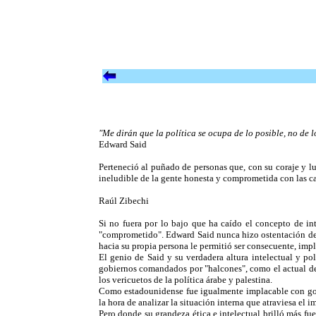
"Me dirán que la política se ocupa de lo posible, no de 
Edward Said
Perteneció al puñado de personas que, con su coraje y lu
ineludible de la gente honesta y comprometida con las c
Raúl Zibechi
Si no fuera por lo bajo que ha caído el concepto de int
"comprometido". Edward Said nunca hizo ostentación de n
hacia su propia persona le permitió ser consecuente, imp
El genio de Said y su verdadera altura intelectual y po
gobiernos comandados por "halcones", como el actual de A
los vericuetos de la política árabe y palestina.
Como estadounidense fue igualmente implacable con go
la hora de analizar la situación interna que atraviesa el
Pero donde su grandeza ética e intelectual brilló más fu