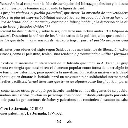
ser Arafat al comprobar la falta de escrúpulos del liderazgo palestino y la desastr
os, en un gesto que terminó agrandando la figura de Said.
as propias víctimas, el pueblo palestino"
, que siente
"la ausencia de una verdadera
blo, y su glacial imperturbabilidad autocrática, su incapacidad de escuchar o to
nimo de brutalidad, autocracia y corrupción inimaginable"
, a la dirección de la o
n de Israel y Estados Unidos"
.**
ional las dos intifadas, y sobre la segunda hizo una lectura audaz:
"La Intifada d
sables"
. Desestimó la retórica de los funcionarios de la política, a los que acusó de
que los que deben morir son los demás, va a lograr para el pueblo árabe en gene
lantes pensadores del siglo según Said, que los movimientos de liberación exitosos
itosos, como el palestino, tenían
"una tendencia pronunciada a utilizar fórmulas 
 criticó la insensata militarización de la Intifada que impulsó Al Fatah, el gr
 una estrategia que maximicen el elemento popular como forma de tener algún imp
os territorios palestinos, pero apostó a la movilización pacífica masiva y a la de
ghouti, quien durante la Intifada lanzó un movimiento de solidaridad internacion
raelíes pacifistas.
"Israel tiene más que temer de alguien como Barghouti, un pales
o, como tantos otros, pero optó por hacerlo también con los dirigentes de su pueblo
rradian sus escritos revelan un personaje apasionado, irritable, entregado por ent
udible, para las generaciones de árabes y palestinos que continúen el camino inacaba
s", en
La Jornada
, 27-III-03.
iones palestinas",
La Jornada
, 17-VI-02.