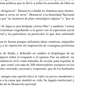
osa política que lo llevó a sellar los acuerdos de Oslo en
 dirigencia"
. Denunció a Arafat en términos muy fuertes:
mar a otros en serio"
. Denunció a la Autoridad Nacional
lp por
"su ausencia de plan estratégico alguno"
y
"por su
e Al Aqsa es una Intifada contra Oslo"
y también
"contra
"continuar engañando a la gente con la esperanza vacía
ral y los palestinos en particular lo que han anhelado
 lo fueron porque utilizaron ideas creativas, originales
y a la repetición sin inspiración de consignas pretéritas
upo de Arafat, y defendió en cambio el despliegue de un
acto sobre el ocupante o el opresor. Fue un radical: no
sobediencia civil como métodos de acción para expulsar al
al que contó con más de 500 observadores europeos en los
tino centrado, racional y respetado, que de los barbados
, aunque esta opción ética le valió no pocos sinsabores y
ero a la causa que modeló su vida. Su legado intelectual y
do de la liberación nacional.