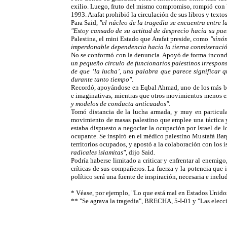
exilio. Luego, fruto del mismo compromiso, rompió con Yas
1993. Arafat prohibió la circulación de sus libros y text
Para Said,
"el núcleo de la tragedia se encuentra entre l
"Estoy cansado de su actitud de desprecio hacia su pue
Palestina, el mini Estado que Arafat preside, como
"sinó
imperdonable dependencia hacia la tierna conmiseració
No se conformó con la denuncia. Apoyó de forma incondic
un pequeño círculo de funcionarios palestinos irrespon
de que ‘la lucha’, una palabra que parece significar 
durante tanto tiempo"
.
Recordó, apoyándose en Eqbal Ahmad, uno de los más bril
e imaginativas, mientras que otros movimientos menos ex
y modelos de conducta anticuados"
.
Tomó distancia de la lucha armada, y muy en particular
movimiento de masas palestino que emplee una táctica y
estaba dispuesto a negociar la ocupación por Israel de l
ocupante. Se inspiró en el médico palestino Mustafá Bar
territorios ocupados, y apostó a la colaboración con los is
radicales islamitas"
, dijo Said.
Podría haberse limitado a criticar y enfrentar al enemig
críticas de sus compañeros. La fuerza y la potencia que i
político será una fuente de inspiración, necesaria e inel
* Véase, por ejemplo, "Lo que está mal en Estados Unido
** "Se agrava la tragedia", BRECHA, 5-I-01 y "Las elecc