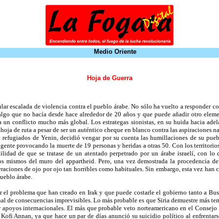
Medio Oriente
Hoja de Guerra
ular escalada de violencia contra el pueblo árabe. No sólo ha vuelto a responder co
a, algo que no hacía desde hace alrededor de 20 años y que puede añadir otro ele
 un conflicto mucho más global. Los estrategas sionistas, en su huida hacia ade
 hoja de ruta a pesar de ser un auténtico cheque en blanco contra las aspiraciones n
refugiados de Yenin, decidió vengar por su cuenta las humillaciones de su pue
de gente provocando la muerte de 19 personas y heridas a otras 50. Con los territor
ibilidad de que se tratase de un atentado perpetrado por un árabe israelí, con l
s mismos del muro del appartheid. Pero, una vez demostrada la procedencia de 
eraciones de ojo por ojo tan horribles como habituales. Sin embargo, esta vez han 
pueblo árabe.
 el problema que han creado en Irak y que puede costarle el gobierno tanto a Bush
onal de consecuencias imprevisibles. Lo más probable es que Siria demuestre más t
itar apoyos internacionales. El más que probable veto norteamericano en el Conse
 Kofi Annan, ya que hace un par de días anunció su suicidio político al enfrentars