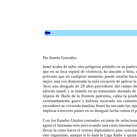
Por Juanlu González
Israel acaba de subir otro peligroso peldaño en su partic
que en su loca espiral de violencia, ha atacado a Siri
polvorín que en cualquier momento puede estallar hacia
mejor
, una vez demostrada la nula vocación de aplicar la
Ayer, una abogada de 29 años procedente del campo de 
ejército israelí y se inmoló en un restaurante atestado 
lejanía de Haifa de la frontera palestina, cabía la pos
extremadamente grave y hubiera socavado los cimiento
escombros su vivienda familiar, Israel ha iniciado las op
implicar a terceros países en su desigual lucha contra el 
Con los Estados Unidos centrados en tratar de solucionar
agitar el fantasma sirio provocando una crisis internaci
llevar la crisis hacia el terreno diplomático para conc
este organismo, aunque sí lo hará la Liga Árabe y quizá