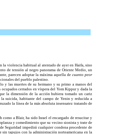
n la violencia habitual al atentado de ayer en Haifa, sino
mento de tensión al negro panorama de Oriente Medio, un
lante, parecen adoptar la máxima aquella de
cuanto peor
acionales del pueblo palestino.
blo y las muertes de su hermano y su primo a manos del
ios ocupados cerrados en víspera del Yom Kippur y dada la
o que la dimensión de la acción hubiera tomado un cariz
la suicida, habitante del campo de Yenin y reducida a
cruzado la línea de la más absoluta insensatez tratando de
 como a Blair, ha sido Israel el encargado de resucitar y
emplanza y comedimiento que su vecino sionista y trate de
jo de Seguridad impedirá cualquier condena procedente de
e sin tapujos con la administración norteamericana en la