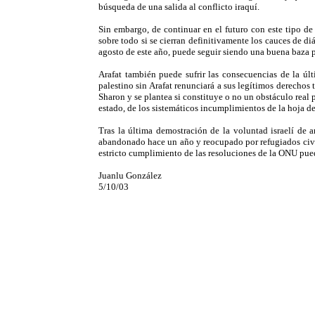
búsqueda de una salida al conflicto iraquí.
Sin embargo, de continuar en el futuro con este tipo de 
sobre todo si se cierran definitivamente los cauces de diá
agosto de este año, puede seguir siendo una buena baza pa
Arafat también puede sufrir las consecuencias de la úl
palestino sin Arafat renunciará a sus legítimos derechos 
Sharon y se plantea si constituye o no un obstáculo real pa
estado, de los sistemáticos incumplimientos de la hoja de
Tras la última demostración de la voluntad israelí de a
abandonado hace un año y reocupado por refugiados civil
estricto cumplimiento de las resoluciones de la ONU pue
Juanlu González
5/10/03