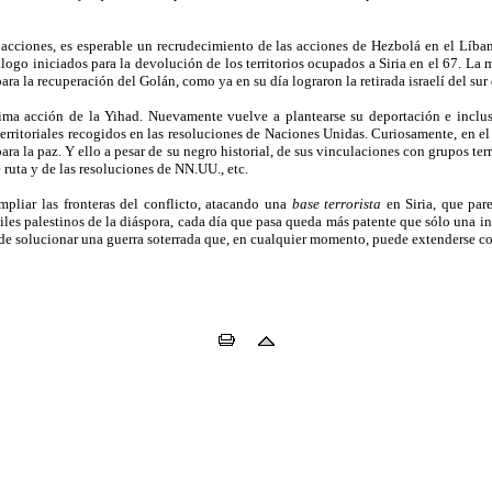
acciones, es esperable un recrudecimiento de las acciones de Hezbolá en el Líbano
logo iniciados para la devolución de los territorios ocupados a Siria en el 67. La mi
ra la recuperación del Golán, como ya en su día lograron la retirada israelí del sur
tima acción de la Yihad. Nuevamente vuelve a plantearse su deportación e inclu
territoriales recogidos en las resoluciones de Naciones Unidas. Curiosamente, en e
ra la paz. Y ello a pesar de su negro historial, de sus vinculaciones con grupos terr
 ruta y de las resoluciones de NN.UU., etc.
mpliar las fronteras del conflicto, atacando una
base terrorista
en Siria, que par
es palestinos de la diáspora, cada día que pasa queda más patente que sólo una in
de solucionar una guerra soterrada que, en cualquier momento, puede extenderse co